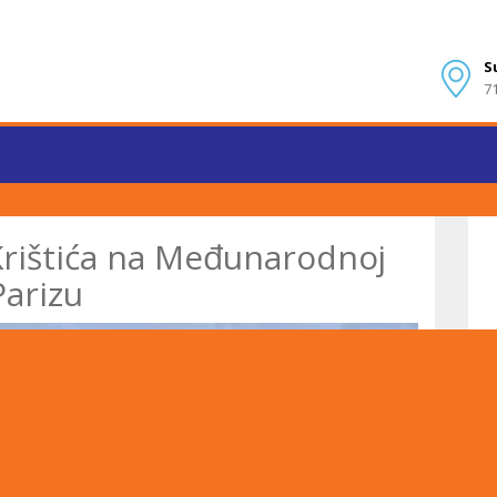
S
7
Krištića na Međunarodnoj
Parizu