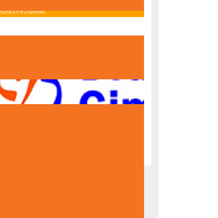
OBAVIJEST O UPISU U PRVI RAZRED – IB MIDDLE
YEARS PROGRAM
OBAVIJEST O UPISU U PRVI RAZRED – NACIONALNI
PROGRAM