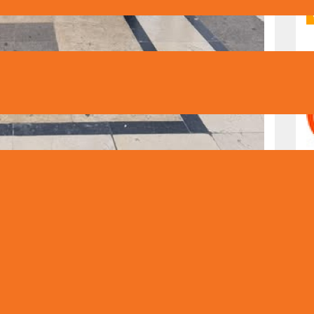
dna olimpijada iz fizike (IPhO) u Parizu, jedno od
a kojem je učestvovalo 92 države s ukupno 406 najboljih mladih
redstavljali su: Nedim Begović (Koledž Ujedinjenog Svijeta,
lski centar "Petar Kočić", Zvornik, IV razred), Muhamed
 Filip Krištić (Druga gimnazija Sarajevo, IV razred) i Lejla
 Voditelji ekipe bili su Majra Šišić Čaluk i Bojan Kovačević.
tić, maturant Druge gimnazije Sarajevo, koji je ostvario
oje se dodjeljuje takmičarima s visokim brojem bodova u