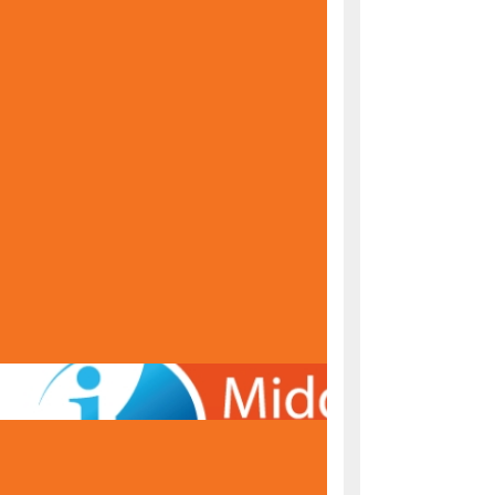
KONAČNE RANG LISTE ZA UPIS U PRVI RAZRED
ŠKOLSKE 2026/2027. GODINE