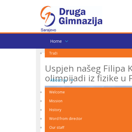
Home
Traži
Uspjeh našeg Filipa 
Školski odbor
olimpijadi iz fizike u 
About us
Welcome
Mission
History
Word from director
Our staff