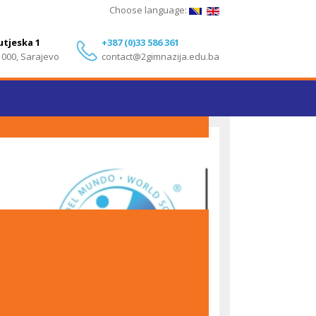
Choose language:
utjeska 1
+387 (0)33 586 361
1000, Sarajevo
contact@2gimnazija.edu.ba
Izvanredni rezultati učenika Druge gimnazije
Sarajevo na IB Diploma Programme ispitima – Maj
2026