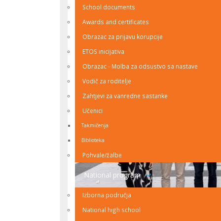
School documents
Awards and certificates
Obrazac za prijavu korupcije
ETOS inicijativa
Obrazac - Molba za odsustvo sa nastave
Vodič za roditelje
Zahtjevi za vanredne sastanke
Učenici
Takmičenja
Biblioteka
Pohvale/žalbe
National program
Izborna područja
National high school