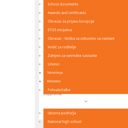
School documents
Awards and certificates
Obrazac za prijavu korupcije
ETOS inicijativa
Obrazac - Molba za odsustvo sa nastave
Vodič za roditelje
Zahtjevi za vanredne sastanke
Učenici
U petak 27. marta u prostorijama naše škole održ
Druge gimnazije su ostvarili zapažene rezultate. 
Takmičenja
je prvo mjesto. U kategoriji B2, učenik drugog ra
Biblioteka
učenike prvog razreda, treće mjesto je osvojio uče
nivou znanja, uloženom trudu i radu naših učeni
Pohvale/žalbe
uspjesima.
National program
back to top
Izborna područja
National high school