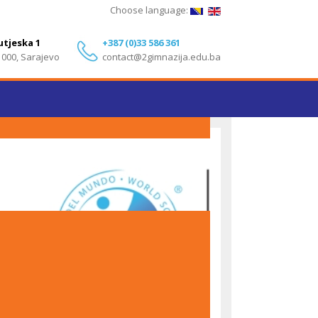
Choose language:
utjeska 1
+387 (0)33 586 361
1000, Sarajevo
contact@2gimnazija.edu.ba
Izvanredni rezultati učenika Druge gimnazije
Sarajevo na IB Diploma Programme ispitima – Maj
2026