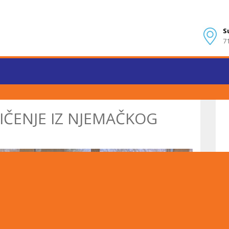
S
7
ČENJE IZ NJEMAČKOG