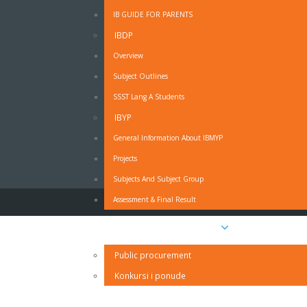
IB GUIDE FOR PARENTS
IBDP
OBRAZAC - MOLBA ZA ODSUSTVO SA NAST
Overview
Subject Outlines
Obrazac - Molba za odsustvo sa nastave - PDF
SSST Lang A Students
Obrazac - Molba za odsustvo sa nastave - MS Wo
IZJAVA RODITELJA O PRAVDANJU IZOSTANAKA UČ
IBYP
General Information About IBMYP
Projects
Subjects And Subject Group
Assessment & Final Result
Javne nabavke i oglasi
Public procurement
Konkursi i ponude
Kontakt