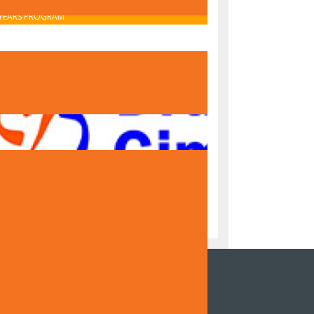
OBAVIJEST O UPISU U PRVI RAZRED – IB MIDDLE
YEARS PROGRAM
OBAVIJEST O UPISU U PRVI RAZRED – NACIONALNI
PROGRAM
NZOR DOKUMENTARNOG FILMA DRUGE
NAZIJE SARAJEVO "ČUVARI TRADICIJE,
DITELJI BUDUĆNOSTI"