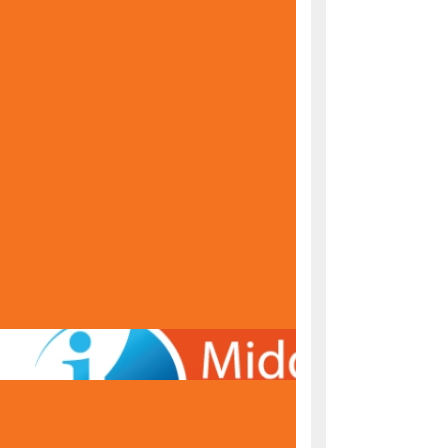
KONAČNE RANG LISTE ZA UPIS U PRVI RAZRED
ŠKOLSKE 2026/2027. GODINE