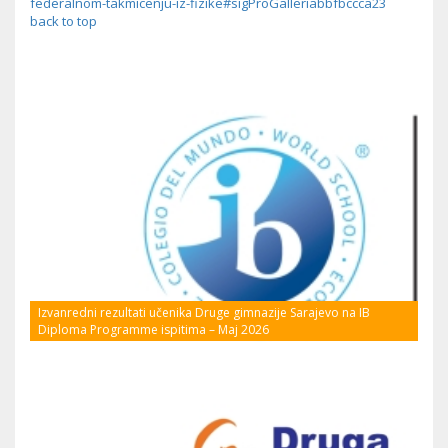
federalnom-takmicenju-iz-fizike#sigProGalleriabbfbccca23
back to top
Izvanredni rezultati učenika Druge gimnazije Sarajevo na IB
Diploma Programme ispitima – Maj 2026