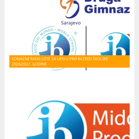
KONAČNE RANG LISTE ZA UPIS U PRVI RAZRED ŠKOLSKE
2026/2027. GODINE