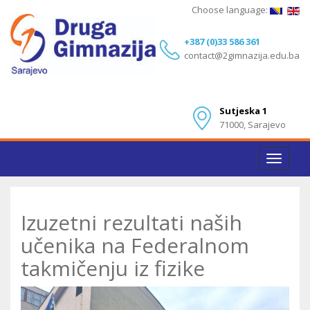
Choose language:
+387 (0)33 586 361
contact@2gimnazija.edu.ba
Sutjeska 1
71000, Sarajevo
Toggle
navigat
Izuzetni rezultati naših
učenika na Federalnom
takmičenju iz fizike