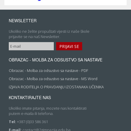
NEWSLETTER
Ukoliko ne želite propuštati vijesti iz naše škole
prijavite se na naš Newsletter.
OBRAZAC - MOLBA ZA ODSUSTVO SA NASTAVE
Obrazac - Molba za odsustvo sa nastave - PDF
Obrazac - Molba za odsustvo sa nastave - MS Word
IZJAVA RODITELJA O PRAVDANJU IZOSTANAKA UČENIKA
KONTAKTIRAJTE NAS
Ukoliko imate pitanja, mozete nas kontaktirati
putem e-maila ili telefona.
Tel:
+387 (0)33 586 361
E-mail:
contact@2gimnazija.edu.ba