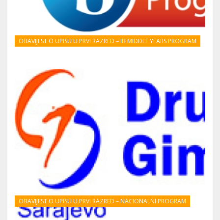
OBAVIJEST O UPISU U PRVI RAZRED – IB MIDDLE YEARS PROGRAM
OBAVIJEST O UPISU U PRVI RAZRED – NACIONALNI PROGRAM