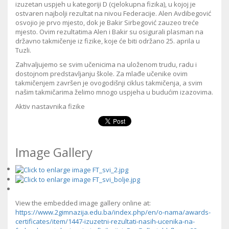
izuzetan uspjeh u kategoriji D (cjelokupna fizika), u kojoj je
ostvaren najbolji rezultat na nivou Federacije. Alen Avdibegović
osvojio je prvo mjesto, dok je Bakir Sirbegović zauzeo treće
mjesto. Ovim rezultatima Alen i Bakir su osigurali plasman na
državno takmičenje iz fizike, koje će biti održano 25. aprila u
Tuzli.
Zahvaljujemo se svim učenicima na uloženom trudu, radu i
dostojnom predstavljanju škole. Za mlađe učenike ovim
takmičenjem završen je ovogodišnji ciklus takmičenja, a svim
našim takmičarima želimo mnogo uspjeha u budućim izazovima.
Aktiv nastavnika fizike
Image Gallery
View the embedded image gallery online at:
https://www.2gimnazija.edu.ba/index.php/en/o-nama/awards-
certificates/item/1447-izuzetni-rezultati-nasih-ucenika-na-