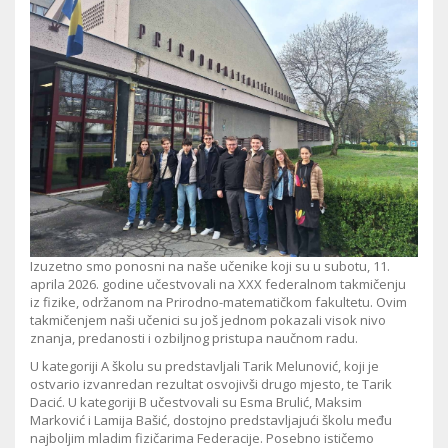
Izuzetno smo ponosni na naše učenike koji su u subotu, 11.
aprila 2026. godine učestvovali na XXX federalnom takmičenju
iz fizike, održanom na Prirodno-matematičkom fakultetu. Ovim
takmičenjem naši učenici su još jednom pokazali visok nivo
znanja, predanosti i ozbiljnog pristupa naučnom radu.
U kategoriji A školu su predstavljali Tarik Melunović, koji je
ostvario izvanredan rezultat osvojivši drugo mjesto, te Tarik
Dacić. U kategoriji B učestvovali su Esma Brulić, Maksim
Marković i Lamija Bašić, dostojno predstavljajući školu među
najboljim mladim fizičarima Federacije. Posebno ističemo