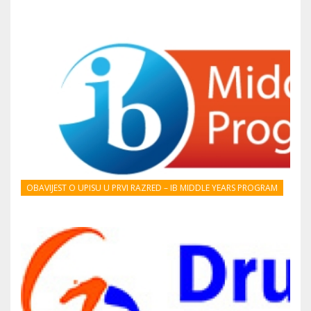
OBAVIJEST O UPISU U PRVI RAZRED – IB MIDDLE YEARS PROGRAM