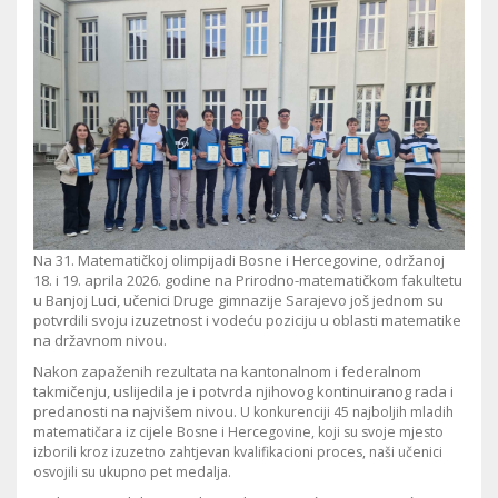
Na 31. Matematičkoj olimpijadi Bosne i Hercegovine, održanoj
18. i 19. aprila 2026. godine na Prirodno-matematičkom fakultetu
u Banjoj Luci, učenici Druge gimnazije Sarajevo još jednom su
potvrdili svoju izuzetnost i vodeću poziciju u oblasti matematike
na državnom nivou.
Nakon zapaženih rezultata na kantonalnom i federalnom
takmičenju, uslijedila je i potvrda njihovog kontinuiranog rada i
predanosti na najvišem nivou.
U konkurenciji 45 najboljih mladih
matematičara iz cijele Bosne i Hercegovine, koji su svoje mjesto
izborili kroz izuzetno zahtjevan kvalifikacioni proces, naši učenici
osvojili su ukupno pet medalja.