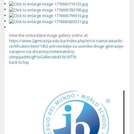
View the embedded image gallery online at:
https://www.2gimnazija.edu.ba/index.php/en/o-nama/awards-
certificates/item/1452-pet-medalja-za-ucenike-druge-gimnazije-
sarajevo-na-drzavnoj-matematickoj-
olimpijadi#sigProGalleriabd31b1977b
back to top