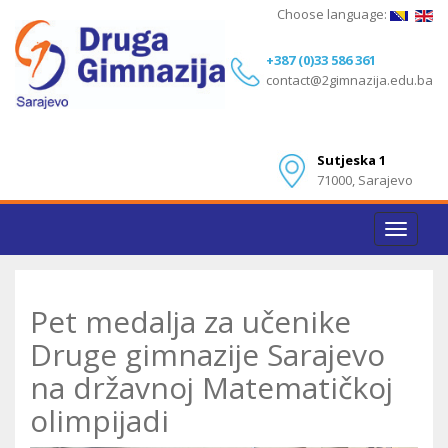
Choose language:
+387 (0)33 586 361
contact@2gimnazija.edu.ba
Sutjeska 1
71000, Sarajevo
Toggle
navigat
Pet medalja za učenike
Druge gimnazije Sarajevo
na državnoj Matematičkoj
olimpijadi