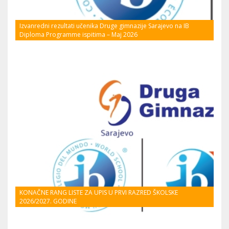
Izvanredni rezultati učenika Druge gimnazije Sarajevo na IB
Diploma Programme ispitima – Maj 2026
KONAČNE RANG LISTE ZA UPIS U PRVI RAZRED ŠKOLSKE
2026/2027. GODINE