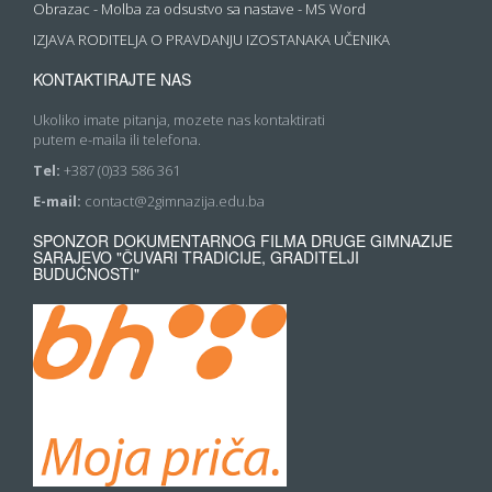
Obrazac - Molba za odsustvo sa nastave - MS Word
IZJAVA RODITELJA O PRAVDANJU IZOSTANAKA UČENIKA
KONTAKTIRAJTE NAS
Ukoliko imate pitanja, mozete nas kontaktirati
putem e-maila ili telefona.
Tel:
+387 (0)33 586 361
E-mail:
contact@2gimnazija.edu.ba
SPONZOR DOKUMENTARNOG FILMA DRUGE GIMNAZIJE
SARAJEVO "ČUVARI TRADICIJE, GRADITELJI
BUDUĆNOSTI"