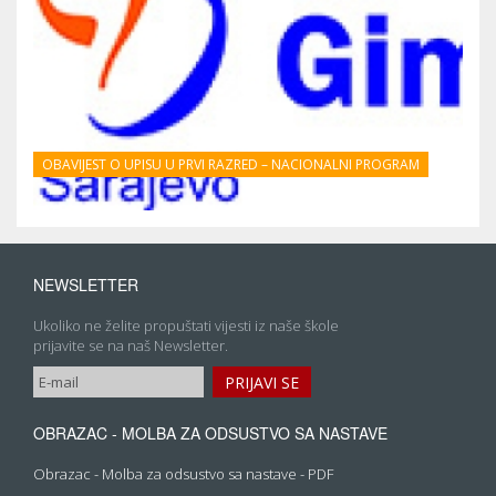
OBAVIJEST O UPISU U PRVI RAZRED – NACIONALNI PROGRAM
NEWSLETTER
Ukoliko ne želite propuštati vijesti iz naše škole
prijavite se na naš Newsletter.
OBRAZAC - MOLBA ZA ODSUSTVO SA NASTAVE
Obrazac - Molba za odsustvo sa nastave - PDF