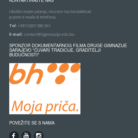
Ukoliko imate pitanja, mozete nas kontaktirati
putem e-maila ili telefona.
Tel:
+387 (0)33 586 361
E-mail:
contact@2gimnazija.edu.ba
SPONZOR DOKUMENTARNOG FILMA DRUGE GIMNAZIJE
SARAJEVO "ČUVARI TRADICIJE, GRADITELJI
BUDUĆNOSTI"
POVEŽITE SE S NAMA