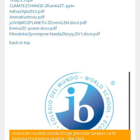
TinaZS..mp4
CLIMATEZCHANGE-ZKanitaZT..pptx
AdnaZAjlaZIV2.pdf
AminaKurtoviy.pdf
yUVAJMOZPLANETU-ZDzenisZM.docx.pdf
EminaZD.-poem.docx.pdf
KlimatskeZpromjene-NaidaZNoyiyZIV1.docx.pdf
back to top
Izvanredni rezultati učenika Druge gimnazije Sarajevo na IB
Diploma Programme ispitima – Maj 2026