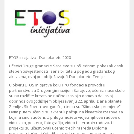
ETOS inicijativa - Dan planete 2020
Učenici Druge gimnazije Sarajevo su još jednom pokazali visok
stepen osviještenosti I senzibiliteta u pogledu građanskog
aktivizma, ovaj put obilježavajući Dan planete Zemlje.
U okviru ETOS inicijative koju TPO fondacija provodi u
partnerstvu sa Drugom gimnazijom Sarajevo, učenici naše škole
su na različite kreativne načine iz svojih domova dali svoj
doprinos ovogodišnjem obilježavanju 22. aprila, Dana planete
Zemlje . Službena ovogodišnja tema su “Klimatske promjene”.
Ovim putem učenici su skrenuli pažnju na klimatske izazove sa
kojima smo suočeni. U prilogu možete vidjeti njihove radove u
vidu slika, postera, fotografija, videa i literarnih radova. U
projektu su učestvovali učenici trećih razreda Diploma
programa i učenici četvrtih razreda nacionalnog programa.