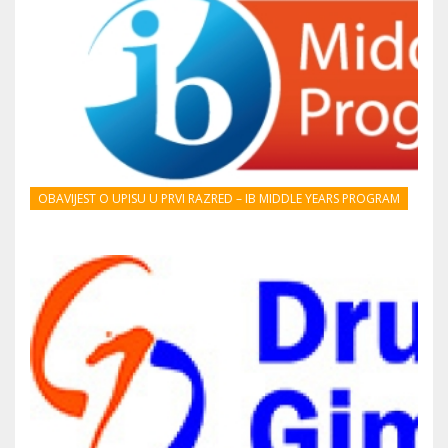
OBAVIJEST O UPISU U PRVI RAZRED – IB MIDDLE YEARS PROGRAM