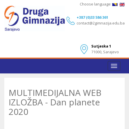
Choose language:
+387 (0)33 586 361
contact@2gimnazija.edu.ba
Sutjeska 1
71000, Sarajevo
Toggle
navigat
MULTIMEDIJALNA WEB
IZLOŽBA - Dan planete
2020