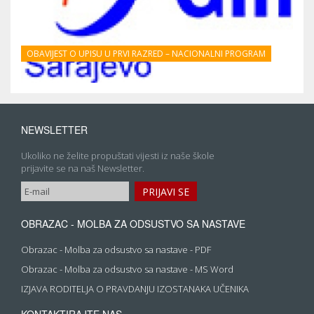
OBAVIJEST O UPISU U PRVI RAZRED – NACIONALNI PROGRAM
NEWSLETTER
Ukoliko ne želite propuštati vijesti iz naše škole
prijavite se na naš Newsletter.
OBRAZAC - MOLBA ZA ODSUSTVO SA NASTAVE
Obrazac - Molba za odsustvo sa nastave - PDF
Obrazac - Molba za odsustvo sa nastave - MS Word
IZJAVA RODITELJA O PRAVDANJU IZOSTANAKA UČENIKA
KONTAKTIRAJTE NAS