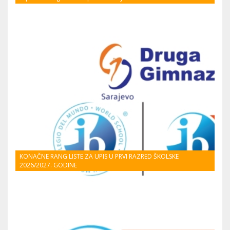
KONAČNE RANG LISTE ZA UPIS U PRVI RAZRED ŠKOLSKE
2026/2027. GODINE