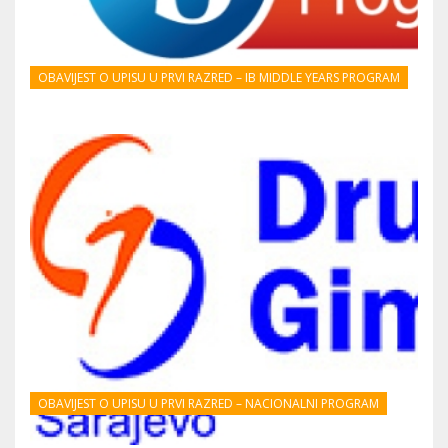
OBAVIJEST O UPISU U PRVI RAZRED – IB MIDDLE YEARS PROGRAM
OBAVIJEST O UPISU U PRVI RAZRED – NACIONALNI PROGRAM