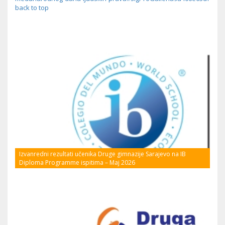
back to top
Izvanredni rezultati učenika Druge gimnazije Sarajevo na IB
Diploma Programme ispitima – Maj 2026