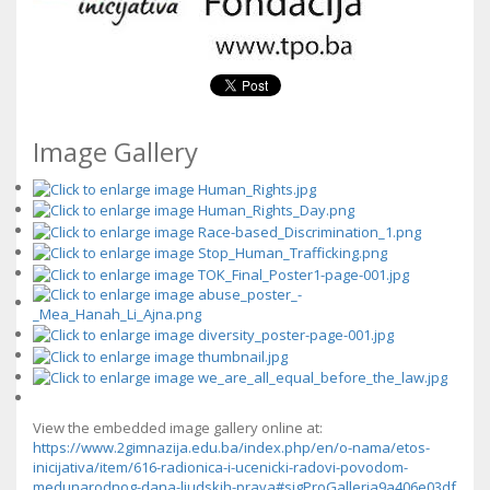
Image Gallery
View the embedded image gallery online at:
https://www.2gimnazija.edu.ba/index.php/en/o-nama/etos-
inicijativa/item/616-radionica-i-ucenicki-radovi-povodom-
medunarodnog-dana-ljudskih-prava#sigProGalleria9a406e03df