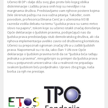
Učenici IB DP i dalje dižu svoj glas protiv bilo kojeg oblika
diskriminacije i zaštitu prava onih koji su nevidljivi i na
marginama društva. Predstavljamo vam njihove postere kojima
žele skrenuti pažnju na ova važna pitanja. Također, ovim
povodom, profesorica Elmana Cerić je s učenicima IV3 IB
razreda vodila debatu na temu “Ljudska prava su samo mrtvo
slovo na papiru”, tokom koje su učenici istakli značaj donošenja
Opće deklaracije o ljudskim pravima, podsjećajući nas da
ljudska prava predstavljaju stub demokratskog društva, ali i da
njihova implementacija uveliko zavisi od društvenog konteksta.
Učenici su prepoznali ogroman značaj UN-a u zaštiti ljudskih
prava. Napomenuli su i to da, iako član 1 UN-ove Opće
deklaracije o ljudskim pravima tvrdi da se “ljudska bića rađaju
jednaka u pravima”, mnogobrojni su primjeri da ljudska prava
nisu u potpunosti univerzalna i da u realnosti ne pripadaju
svakom ljudskom biću podjednako. Upravo zbog toga, naša
borba za njih ne prestaje.