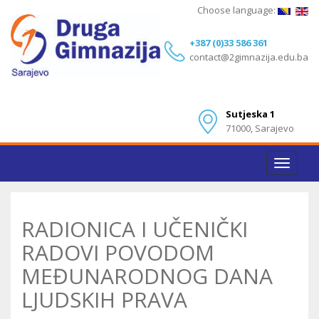
Choose language:
+387 (0)33 586 361
contact@2gimnazija.edu.ba
Sutjeska 1
71000, Sarajevo
Toggle
navigat
RADIONICA I UČENIČKI
RADOVI POVODOM
MEĐUNARODNOG DANA
LJUDSKIH PRAVA