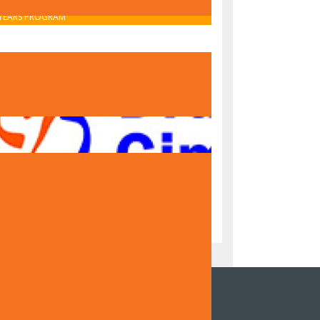
OBAVIJEST O UPISU U PRVI RAZRED – IB MIDDLE
YEARS PROGRAM
OBAVIJEST O UPISU U PRVI RAZRED – NACIONALNI
PROGRAM
NZOR DOKUMENTARNOG FILMA DRUGE
NAZIJE SARAJEVO "ČUVARI TRADICIJE,
DITELJI BUDUĆNOSTI"