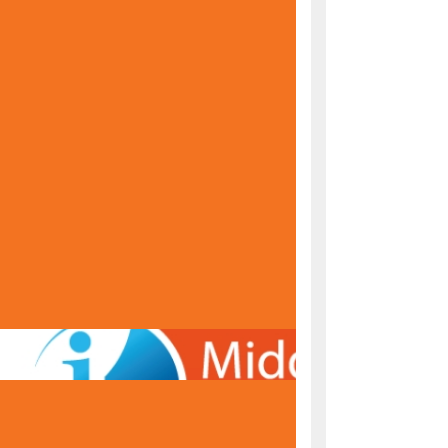
KONAČNE RANG LISTE ZA UPIS U PRVI RAZRED
ŠKOLSKE 2026/2027. GODINE