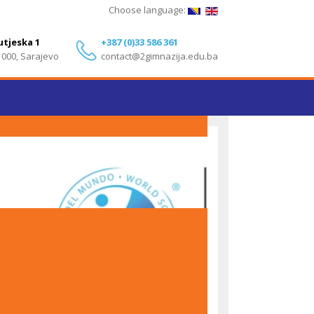
Choose language:
utjeska 1
+387 (0)33 586 361
1000, Sarajevo
contact@2gimnazija.edu.ba
Izvanredni rezultati učenika Druge gimnazije
Sarajevo na IB Diploma Programme ispitima – Maj
2026