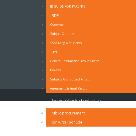
Ukoliko ne želite propuštati vijesti iz naše škole
prijavite se na naš Newsletter.
IB GUIDE FOR PARENTS
IBDP
Overview
OBRAZAC - MOLBA ZA ODSUSTVO SA NAST
Subject Outlines
Obrazac - Molba za odsustvo sa nastave - PDF
SSST Lang A Students
Obrazac - Molba za odsustvo sa nastave - MS Wo
IBYP
IZJAVA RODITELJA O PRAVDANJU IZOSTANAKA UČ
General Information About IBMYP
Projects
Subjects And Subject Group
Assessment & Final Result
Javne nabavke i oglasi
Public procurement
Konkursi i ponude
Kontakt