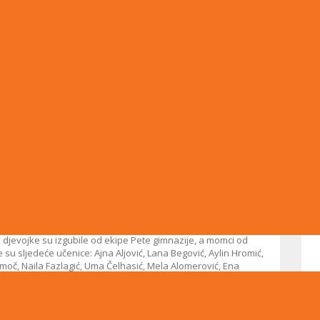
snovnih i srednjih škola, koje se održalo od 16. do 29. aprila,
mjesto. Takmičenje se održavalo u sportskoj dvorani „Goran
a djevojke su izgubile od ekipe Pete gimnazije, a momci od
 su sljedeće učenice: Ajna Aljović, Lana Begović, Aylin Hromić,
lamoč, Naila Fazlagić, Uma Čelhasić, Mela Alomerović, Ena
ić. Muška ekipa nastupila je u sastavu: Danin Osmanović, Kian
ć, ismar Šukurica, Haris Fazlić, Mak Ibrahimpašić, Harun Bavčić,
ran Okerić. Voditeljica ekipa bila je profesorica Džanina Nukić
arenom rezultatu i želimo im mnogo sreće na daljim