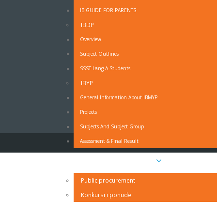
IB GUIDE FOR PARENTS
IBDP
OBRAZAC - MOLBA ZA ODSUSTVO SA NAST
Overview
Subject Outlines
Obrazac - Molba za odsustvo sa nastave - PDF
SSST Lang A Students
Obrazac - Molba za odsustvo sa nastave - MS Wo
IZJAVA RODITELJA O PRAVDANJU IZOSTANAKA UČ
IBYP
General Information About IBMYP
Projects
Subjects And Subject Group
Assessment & Final Result
Javne nabavke i oglasi
Public procurement
Konkursi i ponude
Kontakt