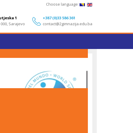
Choose language:
utjeska 1
+387 (0)33 586 361
1000, Sarajevo
contact@2gimnazija.edu.ba
Izvanredni rezultati učenika Druge gimnazije
Sarajevo na IB Diploma Programme ispitima – Maj
2026