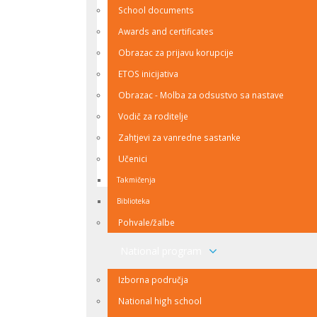
School documents
Awards and certificates
Obrazac za prijavu korupcije
Na Kantonalnom takmičenju iz hemije za učen
ETOS inicijativa
Željezničkog školskog centra naša učenica Amila 
Obrazac - Molba za odsustvo sa nastave
su Esma Brulić i Amina Osmić. Ovaj uspjeh doka
naše škole. Postignuti rezultati predstavljaju j
Vodič za roditelje
učenicima i profesorici Nedžejmi Nezir i želimo 
Zahtjevi za vanredne sastanke
Učenici
back to top
Takmičenja
Biblioteka
Pohvale/žalbe
National program
Izborna područja
National high school