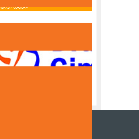
OBAVIJEST O UPISU U PRVI RAZRED – IB MIDDLE
YEARS PROGRAM
OBAVIJEST O UPISU U PRVI RAZRED – NACIONALNI
PROGRAM
NZOR DOKUMENTARNOG FILMA DRUGE
NAZIJE SARAJEVO "ČUVARI TRADICIJE,
DITELJI BUDUĆNOSTI"