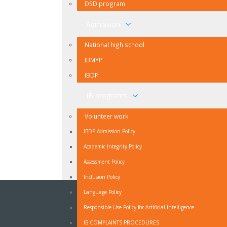
DSD program
Admission
National high school
IBMYP
IBDP
IB programs
Volunteer work
IBDP Admission Policy
Academic Integrity Policy
Assessment Policy
Inclusion Policy
Language Policy
NEWSLETTER
Responsible Use Policy for Artificial Intelligence
Ukoliko ne želite propuštati vijesti iz naše škole
IB COMPLAINTS PROCEDURES
prijavite se na naš Newsletter.