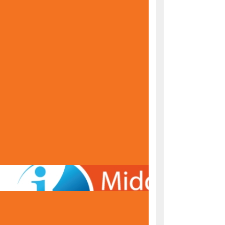
KONAČNE RANG LISTE ZA UPIS U PRVI RAZRED
ŠKOLSKE 2026/2027. GODINE