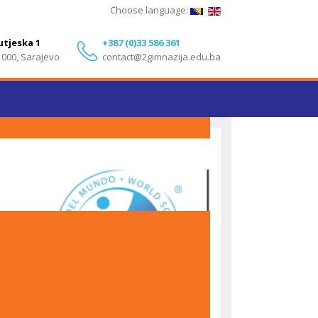
Choose language:
utjeska 1
+387 (0)33 586 361
1000, Sarajevo
contact@2gimnazija.edu.ba
Izvanredni rezultati učenika Druge gimnazije
Sarajevo na IB Diploma Programme ispitima – Maj
2026