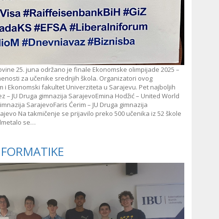
vine 25. juna održano je finale Ekonomske olimpijade 2025 –
menosti za učenike srednjih škola. Organizatori ovog
i Ekonomski fakultet Univerziteta u Sarajevu. Pet najboljih
rkez – JU Druga gimnazija SarajevoEmina Hodžić – United World
imnazija SarajevoFaris Ćerim – JU Druga gimnazija
jevo Na takmičenje se prijavilo preko 500 učenika iz 52 škole
admetalo se…
INFORMATIKE