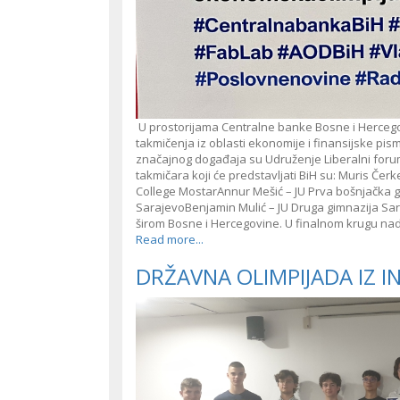
U prostorijama Centralne banke Bosne i Hercego
takmičenja iz oblasti ekonomije i finansijske pis
značajnog događaja su Udruženje Liberalni forum 
takmičara koji će predstavljati BiH su: Muris Če
College MostarAnnur Mešić – JU Prva bošnjačka g
SarajevoBenjamin Mulić – JU Druga gimnazija Sara
širom Bosne i Hercegovine. U finalnom krugu n
Read more...
DRŽAVNA OLIMPIJADA IZ 