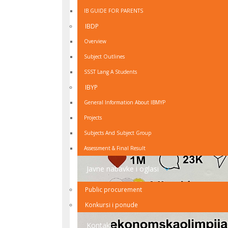
IB GUIDE FOR PARENTS
IBDP
Overview
Subject Outlines
SSST Lang A Students
IBYP
General Information About IBMYP
Projects
Subjects And Subject Group
Assessment & Final Result
Javne nabavke i oglasi
Public procurement
Konkursi i ponude
Kontakt