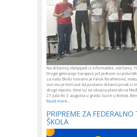
Na državnoj olimpijadi iz informatike, održanoj 1
Druge gimnazije Sarajevo još jednom su potvrdili s
za našu školu ostvario je Faruk Ibrahimović, matu
ovo mu je treći put da postane državni prvak iz i
drugo mjesto, čime su se obojica plasirali na Međ
27. jula do 3. augusta u gradu Sucre u Boliviji. Be
Read more...
PRIPREME ZA FEDERALNO 
ŠKOLA