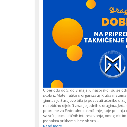
U periodu od 5. do 8. maja, u našoj školi su se 
škola iz Matematike u organizaciji Kluba matema
gimnazije Sarajevo bila je povezati učenike u za
nesebično dijeleći znanje jednih s drugima. Jed
pripreme za Federalno takmičenje, koje postaju di
sa vršnjacima sličnih interesovanja, omogućiti im
jednakim prilikama, bez obzira…
Read more...