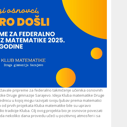
održavale pripreme za federalno takmičenje učenika osnovnih
tike Druge gimnazije Sarajevo. Ideja Kluba matematike Druge
jednicu u kojoj mogu razvijati svoju ljubav prema matematici
an od prvih projekata Kluba matematike bile su upravo
o tradicije Kluba. Cilj ovog projekta bio je osnovce povezati
 da nekoliko dana provedu učeći u pozitivnoj atmosferi i sa