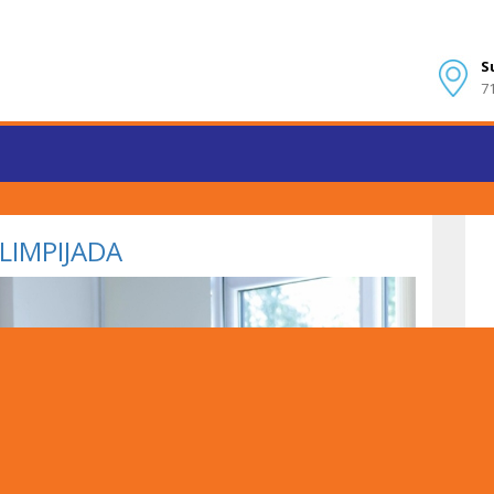
S
7
LIMPIJADA