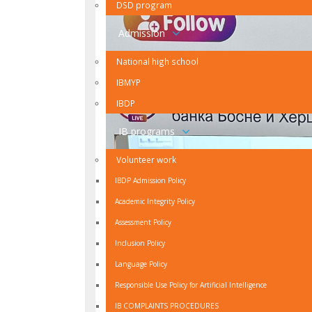
DSD program
Admission
National high school
IBMYP
IBDP
IB programs
Volunteer work
IBDP Admission Policy
Academic Integrity Policy
Assessment Policy
Inclusion Policy
Language Policy
Responsible Use Policy for Artificial Intelligence
IB COMPLAINTS PROCEDURES