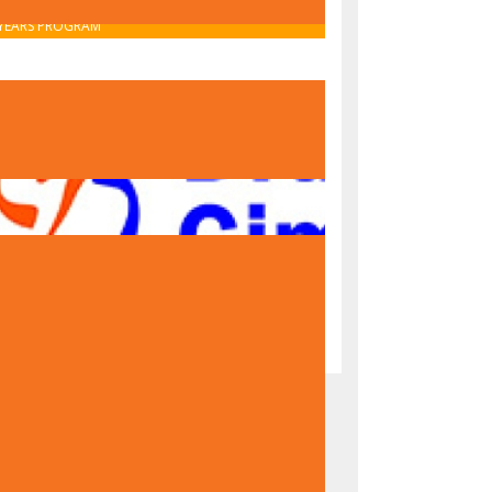
OBAVIJEST O UPISU U PRVI RAZRED – IB MIDDLE
YEARS PROGRAM
OBAVIJEST O UPISU U PRVI RAZRED – NACIONALNI
PROGRAM