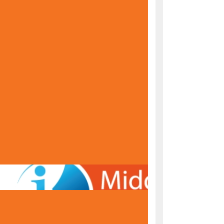
KONAČNE RANG LISTE ZA UPIS U PRVI RAZRED
ŠKOLSKE 2026/2027. GODINE