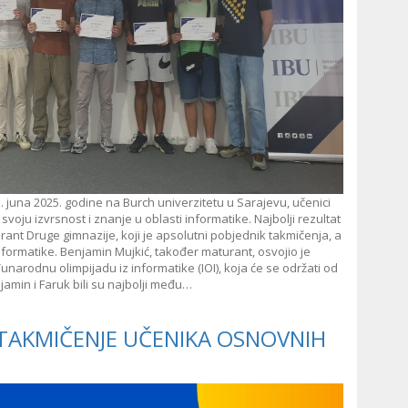
5. juna 2025. godine na Burch univerzitetu u Sarajevu, učenici
voju izvrsnost i znanje u oblasti informatike. Najbolji rezultat
rant Druge gimnazije, koji je apsolutni pobjednik takmičenja, a
nformatike. Benjamin Mujkić, također maturant, osvojio je
unarodnu olimpijadu iz informatike (IOI), koja će se održati od
njamin i Faruk bili su najbolji među…
TAKMIČENJE UČENIKA OSNOVNIH