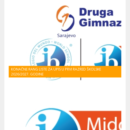
KONAČNE RANG LISTE ZA UPIS U PRVI RAZRED ŠKOLSKE
2026/2027. GODINE