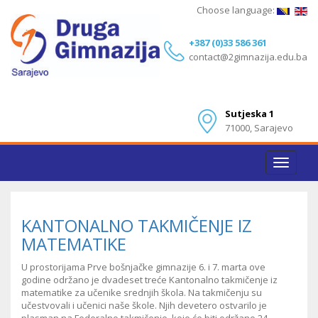
Choose language:
+387 (0)33 586 361
contact@2gimnazija.edu.ba
Sutjeska 1
71000, Sarajevo
Toggle
navigat
KANTONALNO TAKMIČENJE IZ
MATEMATIKE
U prostorijama Prve bošnjačke gimnazije 6. i 7. marta ove
godine održano je dvadeset treće Kantonalno takmičenje iz
matematike za učenike srednjih škola. Na takmičenju su
učestvovali i učenici naše škole. Njih devetero ostvarilo je