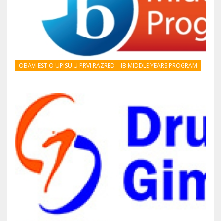
OBAVIJEST O UPISU U PRVI RAZRED – IB MIDDLE YEARS PROGRAM