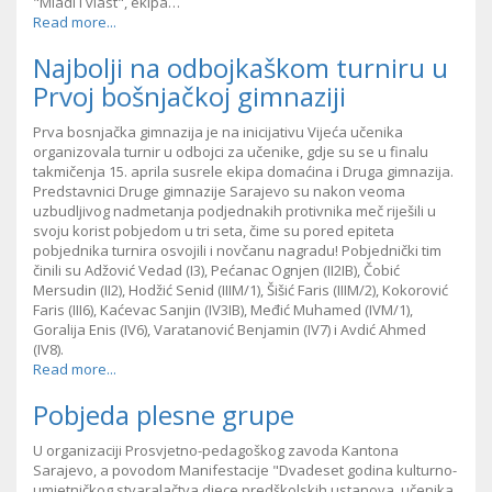
"Mladi i vlast", ekipa…
Read more...
Najbolji na odbojkaškom turniru u
Prvoj bošnjačkoj gimnaziji
Prva bosnjačka gimnazija je na inicijativu Vijeća učenika
organizovala turnir u odbojci za učenike, gdje su se u finalu
takmičenja 15. aprila susrele ekipa domaćina i Druga gimnazija.
Predstavnici Druge gimnazije Sarajevo su nakon veoma
uzbudljivog nadmetanja podjednakih protivnika meč riješili u
svoju korist pobjedom u tri seta, čime su pored epiteta
pobjednika turnira osvojili i novčanu nagradu! Pobjednički tim
činili su Adžović Vedad (I3), Pećanac Ognjen (II2IB), Čobić
Mersudin (II2), Hodžić Senid (IIIM/1), Šišić Faris (IIIM/2), Kokorović
Faris (III6), Kaćevac Sanjin (IV3IB), Međić Muhamed (IVM/1),
Goralija Enis (IV6), Varatanović Benjamin (IV7) i Avdić Ahmed
(IV8).
Read more...
Pobjeda plesne grupe
U organizaciji Prosvjetno-pedagoškog zavoda Kantona
Sarajevo, a povodom Manifestacije "Dvadeset godina kulturno-
umjetničkog stvaralačtva djece predškolskih ustanova, učenika