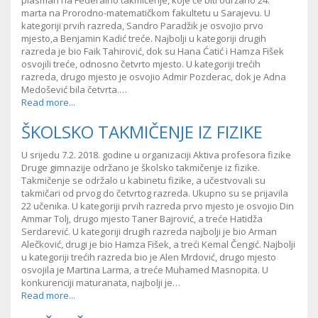
plasman na Federalno takmičenje, koje će biti održano 24.
marta na Prorodno-matematičkom fakultetu u Sarajevu. U
kategoriji prvih razreda, Sandro Paradžik je osvojio prvo
mjesto,a Benjamin Kadić treće. Najbolji u kategoriji drugih
razreda je bio Faik Tahirović, dok su Hana Ćatić i Hamza Fišek
osvojili treće, odnosno četvrto mjesto. U kategoriji trećih
razreda, drugo mjesto je osvojio Admir Pozderac, dok je Adna
Medošević bila četvrta.…
Read more...
ŠKOLSKO TAKMIČENJE IZ FIZIKE
U srijedu 7.2. 2018. godine u organizaciji Aktiva profesora fizike
Druge gimnazije održano je školsko takmičenje iz fizike.
Takmičenje se održalo u kabinetu fizike, a učestvovali su
takmičari od prvog do četvrtog razreda. Ukupno su se prijavila
22 učenika. U kategoriji prvih razreda prvo mjesto je osvojio Din
Ammar Tolj, drugo mjesto Taner Bajrović, a treće Hatidža
Serdarević. U kategoriji drugih razreda najbolji je bio Arman
Alečković, drugi je bio Hamza Fišek, a treći Kemal Čengić. Najbolji
u kategoriji trećih razreda bio je Alen Mrdović, drugo mjesto
osvojila je Martina Larma, a treće Muhamed Masnopita. U
konkurenciji maturanata, najbolji je…
Read more...