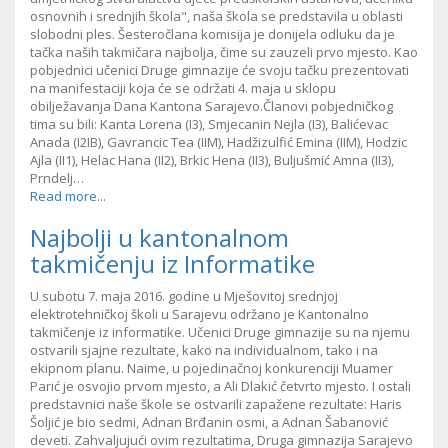
osnovnih i srednjih škola", naša škola se predstavila u oblasti
slobodni ples. Šesteročlana komisija je donijela odluku da je
tačka naših takmičara najbolja, čime su zauzeli prvo mjesto. Kao
pobjednici učenici Druge gimnazije će svoju tačku prezentovati
na manifestaciji koja će se održati 4. maja u sklopu
obilježavanja Dana Kantona Sarajevo.Članovi pobjedničkog
tima su bili: Kanta Lorena (I3), Smjecanin Nejla (I3), Balićevac
Anada (I2IB), Gavrancic Tea (IIM), Hadžizulfić Emina (IIM), Hodzic
Ajla (II1), Helac Hana (II2), Brkic Hena (II3), Buljušmić Amna (II3),
Prndelj…
Read more...
Najbolji u kantonalnom
takmičenju iz Informatike
U subotu 7. maja 2016. godine u Mješovitoj srednjoj
elektrotehničkoj školi u Sarajevu održano je Kantonalno
takmičenje iz informatike. Učenici Druge gimnazije su na njemu
ostvarili sjajne rezultate, kako na individualnom, tako i na
ekipnom planu. Naime, u pojedinačnoj konkurenciji Muamer
Parić je osvojio prvom mjesto, a Ali Dlakić četvrto mjesto. I ostali
predstavnici naše škole se ostvarili zapažene rezultate: Haris
Šoljić je bio sedmi, Adnan Brđanin osmi, a Adnan Šabanović
deveti. Zahvaljujući ovim rezultatima, Druga gimnazija Sarajevo