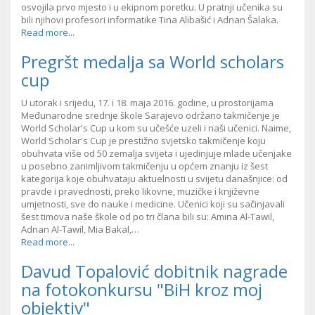
osvojila prvo mjesto i u ekipnom poretku. U pratnji učenika su
bili njihovi profesori informatike Tina Alibašić i Adnan Šalaka.
Read more...
Pregršt medalja sa World scholars
cup
U utorak i srijedu, 17. i 18. maja 2016. godine, u prostorijama
Međunarodne srednje škole Sarajevo održano takmičenje je
World Scholar's Cup u kom su učešće uzeli i naši učenici. Naime,
World Scholar's Cup je prestižno svjetsko takmičenje koju
obuhvata više od 50 zemalja svijeta i ujedinjuje mlade učenjake
u posebno zanimljivom takmičenju u općem znanju iz šest
kategorija koje obuhvataju aktuelnosti u svijetu današnjice: od
pravde i pravednosti, preko likovne, muzičke i književne
umjetnosti, sve do nauke i medicine. Učenici koji su sačinjavali
šest timova naše škole od po tri člana bili su: Amina Al-Tawil,
Adnan Al-Tawil, Mia Bakal,…
Read more...
Davud Topalović dobitnik nagrade
na fotokonkursu "BiH kroz moj
objektiv"