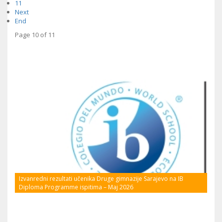
11
Next
End
Page 10 of 11
Izvanredni rezultati učenika Druge gimnazije Sarajevo na IB
Diploma Programme ispitima – Maj 2026