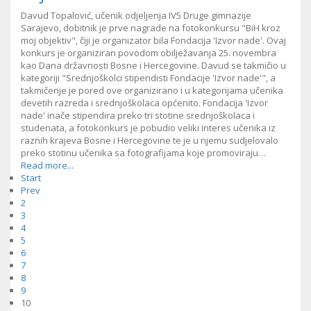
Davud Topalović, učenik odjeljenja IV5 Druge gimnazije
Sarajevo, dobitnik je prve nagrade na fotokonkursu "BiH kroz
moj objektiv", čiji je organizator bila Fondacija 'Izvor nade'. Ovaj
konkurs je organiziran povodom obilježavanja 25. novembra
kao Dana državnosti Bosne i Hercegovine. Davud se takmičio u
kategoriji "Srednjoškolci stipendisti Fondacije 'Izvor nade'", a
takmičenje je pored ove organizirano i u kategorijama učenika
devetih razreda i srednjoškolaca općenito. Fondacija 'Izvor
nade' inače stipendira preko tri stotine srednjoškolaca i
studenata, a fotokonkurs je pobudio veliki interes učenika iz
raznih krajeva Bosne i Hercegovine te je u njemu sudjelovalo
preko stotinu učenika sa fotografijama koje promoviraju…
Read more...
Start
Prev
2
3
4
5
6
7
8
9
10