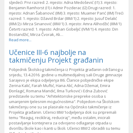
sljedeći: Prvi razred: 2. mjesto: Adna Medošević (I1) 3. mjesto:
Benjamin Ramhorst (I1) i Admir Pozderac (I2) Drugi razred: 1.
mjesto: Adnan Šabanović (IIM) 3. mjesto: Muamer Parić (IIM) Treći
razred: 1. mjesto: Džavid Brdar (IIIM/1) 2. mjesto: Jusuf Delalić
(IIIM/2) i Mirza Sinanović (IIIM/1) 3. mjesto: Amra Alihodžić (IIIM/1)
Četvrti razred: 1. mjesto: Adnan Gobeljić (IVM/1) 4. mjesto: Din
Bostandžić, Mirza Čvorak, Ali…
Read more...
Učenice III-6 najbolje na
takmičenju Projekt građanin
Pobjednik Školskog takmičenja iz Projekta građanin održanog u
srijedu, 13.4.2016. godine u multimedijalnoj sali Druge gimnazije
Sarajevo je ekipa odjeljenja III6. Članice pobjedničke ekipe
Zerina Kalić, Farah Muftić, Hana Alić, Adna Džemat, Emira
Đonlagić, Romana Mandić, Ilma Turković i Edna Zubović
predstavile su temu "Arhitektonske prepreke osoba s
umanjenim tjelesnim mogućnostima". Pobjedom na Školskom
takmičenju one su se plasirale na Općinsko takmičenje iz
Projekta građanin. Učenici IIIM/1odjeljenja dok su pripremali
temu "Reaguj, recikliraj, reduciraj", među ostalim, inicirali
postavljanje kontejnera za odvojeno odlaganje otpada u
dvorištu škole kao i kanti u školi. Učenici IIIM/2 obradili su temu