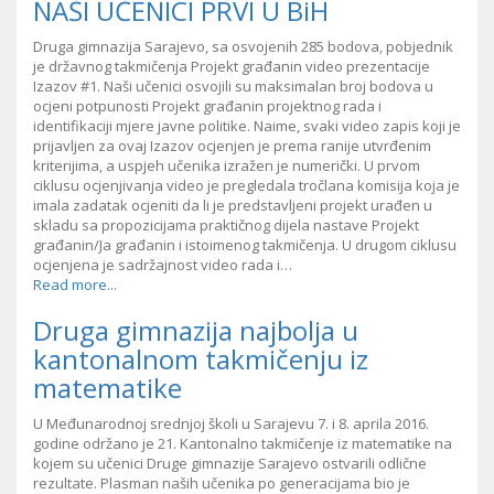
NAŠI UČENICI PRVI U BiH
Druga gimnazija Sarajevo, sa osvojenih 285 bodova, pobjednik
je državnog takmičenja Projekt građanin video prezentacije
Izazov #1. Naši učenici osvojili su maksimalan broj bodova u
ocjeni potpunosti Projekt građanin projektnog rada i
identifikaciji mjere javne politike. Naime, svaki video zapis koji je
prijavljen za ovaj Izazov ocjenjen je prema ranije utvrđenim
kriterijima, a uspjeh učenika izražen je numerički. U prvom
ciklusu ocjenjivanja video je pregledala tročlana komisija koja je
imala zadatak ocjeniti da li je predstavljeni projekt urađen u
skladu sa propozicijama praktičnog dijela nastave Projekt
građanin/Ja građanin i istoimenog takmičenja. U drugom ciklusu
ocjenjena je sadržajnost video rada i…
Read more...
Druga gimnazija najbolja u
kantonalnom takmičenju iz
matematike
U Međunarodnoj srednjoj školi u Sarajevu 7. i 8. aprila 2016.
godine održano je 21. Kantonalno takmičenje iz matematike na
kojem su učenici Druge gimnazije Sarajevo ostvarili odlične
rezultate. Plasman naših učenika po generacijama bio je