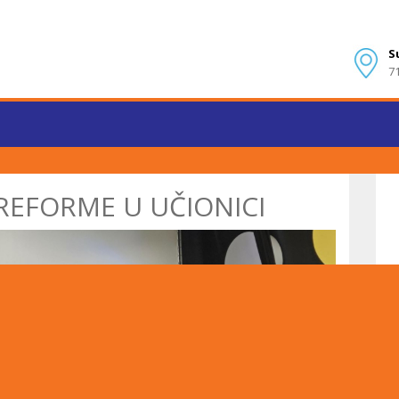
S
7
 REFORME U UČIONICI