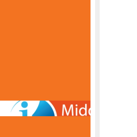
KONAČNE RANG LISTE ZA UPIS U PRVI RAZRED
ŠKOLSKE 2026/2027. GODINE