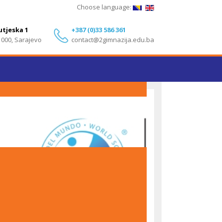
Choose language:
utjeska 1
+387 (0)33 586 361
1000, Sarajevo
contact@2gimnazija.edu.ba
Izvanredni rezultati učenika Druge gimnazije
Sarajevo na IB Diploma Programme ispitima – Maj
2026