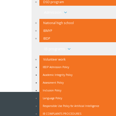
DSD program
Admission
National high school
IBMYP
IBDP
IB programs
Volunteer work
IBDP Admission Policy
Academic Integrity Policy
Assessment Policy
Inclusion Policy
Language Policy
NEWSLETTER
Responsible Use Policy for Artificial Intelligence
Ukoliko ne želite propuštati vijesti iz naše škole
IB COMPLAINTS PROCEDURES
prijavite se na naš Newsletter.