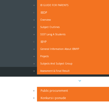
IB GUIDE FOR PARENTS
IBDP
OBRAZAC - MOLBA ZA ODSUSTVO SA NAST
Overview
Subject Outlines
Obrazac - Molba za odsustvo sa nastave - PDF
SSST Lang A Students
Obrazac - Molba za odsustvo sa nastave - MS Wo
IZJAVA RODITELJA O PRAVDANJU IZOSTANAKA UČ
IBYP
General Information About IBMYP
Projects
Subjects And Subject Group
Assessment & Final Result
Javne nabavke i oglasi
Public procurement
Konkursi i ponude
Kontakt