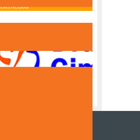
OBAVIJEST O UPISU U PRVI RAZRED – IB MIDDLE
YEARS PROGRAM
OBAVIJEST O UPISU U PRVI RAZRED – NACIONALNI
PROGRAM
NZOR DOKUMENTARNOG FILMA DRUGE
NAZIJE SARAJEVO "ČUVARI TRADICIJE,
DITELJI BUDUĆNOSTI"