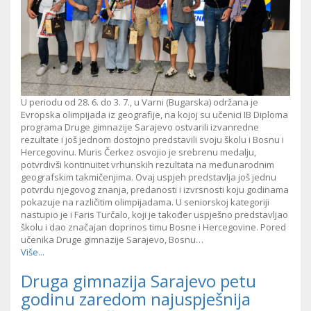
U periodu od 28. 6. do 3. 7., u Varni (Bugarska) održana je
Evropska olimpijada iz geografije, na kojoj su učenici IB Diploma
programa Druge gimnazije Sarajevo ostvarili izvanredne
rezultate i još jednom dostojno predstavili svoju školu i Bosnu i
Hercegovinu. Muris Čerkez osvojio je srebrenu medalju,
potvrdivši kontinuitet vrhunskih rezultata na međunarodnim
geografskim takmičenjima. Ovaj uspjeh predstavlja još jednu
potvrdu njegovog znanja, predanosti i izvrsnosti koju godinama
pokazuje na različitim olimpijadama. U seniorskoj kategoriji
nastupio je i Faris Turčalo, koji je također uspješno predstavljao
školu i dao značajan doprinos timu Bosne i Hercegovine. Pored
učenika Druge gimnazije Sarajevo, Bosnu…
Više...
Druga gimnazija Sarajevo petu
godinu zaredom najuspješnija