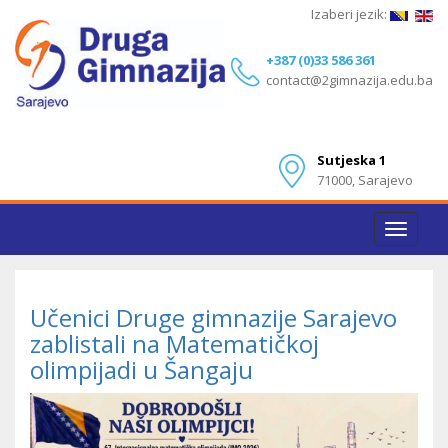
Izaberi jezik:
+387 (0)33 586 361
contact@2gimnazija.edu.ba
Sutjeska 1
71000, Sarajevo
Toggle
navigat
Učenici Druge gimnazije Sarajevo
zablistali na Matematičkoj
olimpijadi u Šangaju