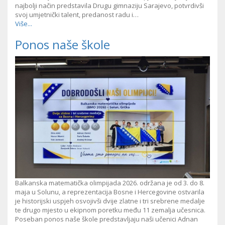
najbolji način predstavila Drugu gimnaziju Sarajevo, potvrdivši
svoj umjetnički talent, predanost radu i…
Više...
Ponos naše škole
Balkanska matematička olimpijada 2026. održana je od 3. do 8.
maja u Solunu, a reprezentacija Bosne i Hercegovine ostvarila
je historijski uspjeh osvojivši dvije zlatne i tri srebrene medalje
te drugo mjesto u ekipnom poretku među 11 zemalja učesnica.
Poseban ponos naše škole predstavljaju naši učenici Adnan