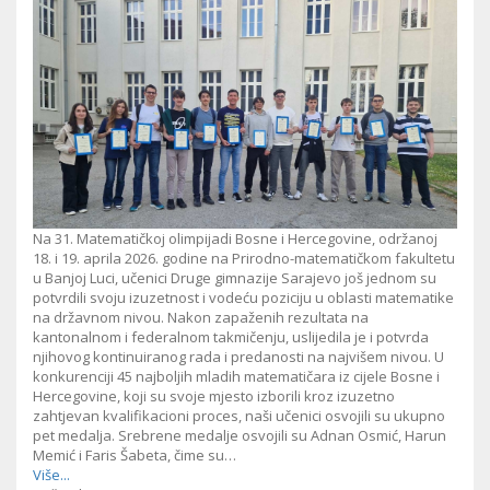
Na 31. Matematičkoj olimpijadi Bosne i Hercegovine, održanoj
18. i 19. aprila 2026. godine na Prirodno-matematičkom fakultetu
u Banjoj Luci, učenici Druge gimnazije Sarajevo još jednom su
potvrdili svoju izuzetnost i vodeću poziciju u oblasti matematike
na državnom nivou. Nakon zapaženih rezultata na
kantonalnom i federalnom takmičenju, uslijedila je i potvrda
njihovog kontinuiranog rada i predanosti na najvišem nivou. U
konkurenciji 45 najboljih mladih matematičara iz cijele Bosne i
Hercegovine, koji su svoje mjesto izborili kroz izuzetno
zahtjevan kvalifikacioni proces, naši učenici osvojili su ukupno
pet medalja. Srebrene medalje osvojili su Adnan Osmić, Harun
Memić i Faris Šabeta, čime su…
Više...