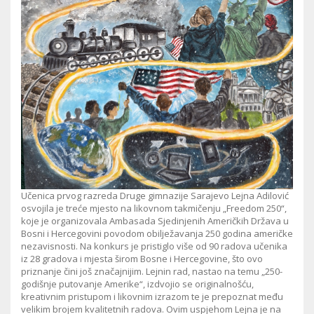
Učenica prvog razreda Druge gimnazije Sarajevo Lejna Adilović
osvojila je treće mjesto na likovnom takmičenju „Freedom 250“,
koje je organizovala Ambasada Sjedinjenih Američkih Država u
Bosni i Hercegovini povodom obilježavanja 250 godina američke
nezavisnosti. Na konkurs je pristiglo više od 90 radova učenika
iz 28 gradova i mjesta širom Bosne i Hercegovine, što ovo
priznanje čini još značajnijim. Lejnin rad, nastao na temu „250-
godišnje putovanje Amerike“, izdvojio se originalnošću,
kreativnim pristupom i likovnim izrazom te je prepoznat među
velikim brojem kvalitetnih radova. Ovim uspjehom Lejna je na