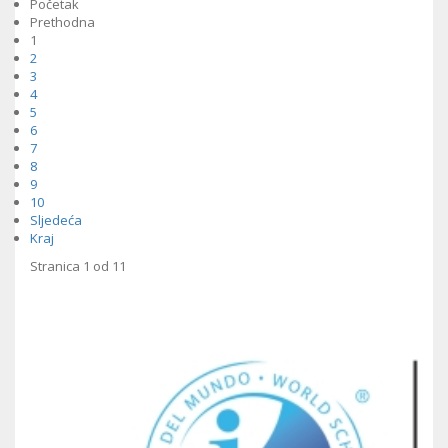
Početak
Prethodna
1
2
3
4
5
6
7
8
9
10
Sljedeća
Kraj
Stranica 1 od 11