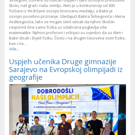
Širbegović ostvarili su odličan uspjeh i tako dostojno predstavili
školu, naš grad i našu zemlju. Alen je u konkurenciji od 400
fizičara iz 94 države osvojio bronzanu medalju, a Bakir je
osvojio posebno priznanje. Gledajući Bakira Širbegovića i Alena
Avdibegovića, lako se mogao steći utisak da njihov školski
raspored čine samo fizika uz odabrana poglavlja više
matematike. Njihovi profesori i vršnjaci su svjedoci da su Alen i
Bakir disali i živjeli fiziku. Često i na drugim časovima osim fizike,
kao i na…
Više...
Uspjeh učenika Druge gimnazije
Sarajevo na Evropskoj olimpijadi iz
geografije