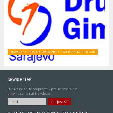
OBAVIJEST O UPISU U PRVI RAZRED – NACIONALNI PROGRAM
NEWSLETTER
Ukoliko ne želite propuštati vijesti iz naše škole
prijavite se na naš Newsletter.