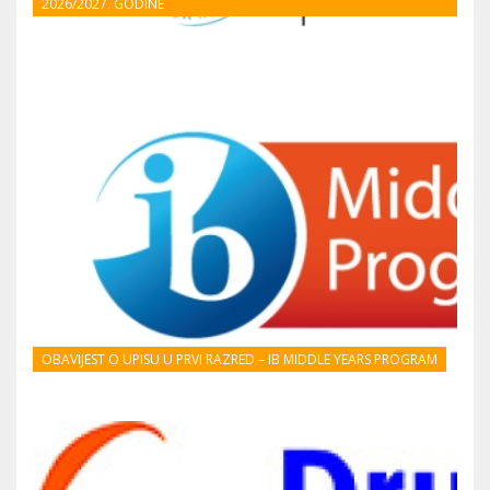
2026/2027. GODINE
OBAVIJEST O UPISU U PRVI RAZRED – IB MIDDLE YEARS PROGRAM