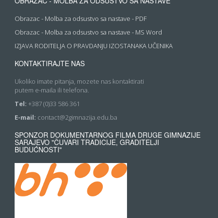
OBRAZAC - MOLBA ZA ODSUSTVO SA NASTAVE
Obrazac - Molba za odsustvo sa nastave - PDF
Obrazac - Molba za odsustvo sa nastave - MS Word
IZJAVA RODITELJA O PRAVDANJU IZOSTANAKA UČENIKA
KONTAKTIRAJTE NAS
Ukoliko imate pitanja, mozete nas kontaktirati
putem e-maila ili telefona.
Tel:
+387 (0)33 586 361
E-mail:
contact@2gimnazija.edu.ba
SPONZOR DOKUMENTARNOG FILMA DRUGE GIMNAZIJE
SARAJEVO "ČUVARI TRADICIJE, GRADITELJI
BUDUĆNOSTI"