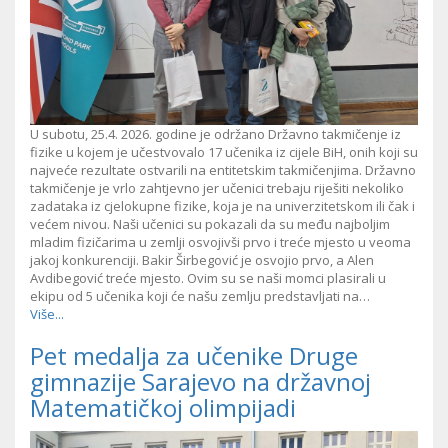
U subotu, 25.4. 2026. godine je održano Državno takmičenje iz
fizike u kojem je učestvovalo 17 učenika iz cijele BiH, onih koji su
najveće rezultate ostvarili na entitetskim takmičenjima. Državno
takmičenje je vrlo zahtjevno jer učenici trebaju riješiti nekoliko
zadataka iz cjelokupne fizike, koja je na univerzitetskom ili čak i
većem nivou. Naši učenici su pokazali da su među najboljim
mladim fizičarima u zemlji osvojivši prvo i treće mjesto u veoma
jakoj konkurenciji. Bakir Širbegović je osvojio prvo, a Alen
Avdibegović treće mjesto. Ovim su se naši momci plasirali u
ekipu od 5 učenika koji će našu zemlju predstavljati na…
Više...
Pet medalja za učenike Druge
gimnazije Sarajevo na državnoj
Matematičkoj olimpijadi