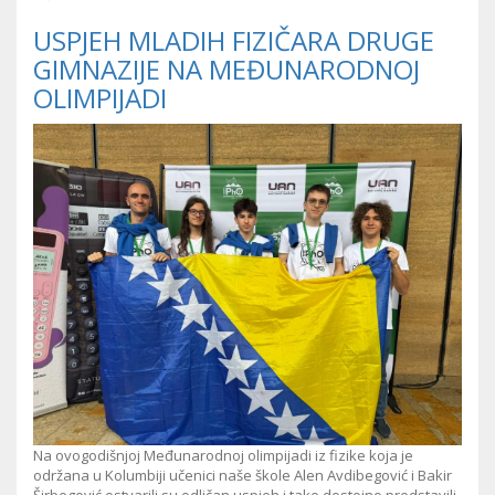
USPJEH MLADIH FIZIČARA DRUGE
GIMNAZIJE NA MEĐUNARODNOJ
OLIMPIJADI
Na ovogodišnjoj Međunarodnoj olimpijadi iz fizike koja je
održana u Kolumbiji učenici naše škole Alen Avdibegović i Bakir