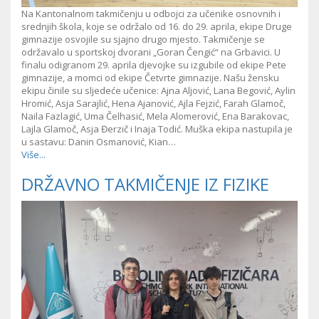
Na Kantonalnom takmičenju u odbojci za učenike osnovnih i
srednjih škola, koje se održalo od 16. do 29. aprila, ekipe Druge
gimnazije osvojile su sjajno drugo mjesto. Takmičenje se
održavalo u sportskoj dvorani „Goran Čengić“ na Grbavici. U
finalu odigranom 29. aprila djevojke su izgubile od ekipe Pete
gimnazije, a momci od ekipe Četvrte gimnazije. Našu žensku
ekipu činile su sljedeće učenice: Ajna Aljović, Lana Begović, Aylin
Hromić, Asja Sarajlić, Hena Ajanović, Ajla Fejzić, Farah Glamoč,
Naila Fazlagić, Uma Čelhasić, Mela Alomerović, Ena Barakovac,
Lajla Glamoč, Asja Đerzič i Inaja Todić. Muška ekipa nastupila je
u sastavu: Danin Osmanović, Kian…
Više...
DRŽAVNO TAKMIČENJE IZ FIZIKE