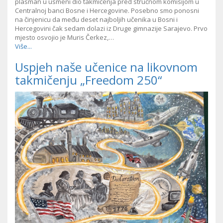
plasman u usmeni dio takmičenja pred stručnom komisijom u
Centralnoj banci Bosne i Hercegovine. Posebno smo ponosni
na činjenicu da među deset najboljih učenika u Bosni i
Hercegovini čak sedam dolazi iz Druge gimnazije Sarajevo. Prvo
mjesto osvojio je Muris Čerkez,…
Više...
Uspjeh naše učenice na likovnom
takmičenju „Freedom 250“