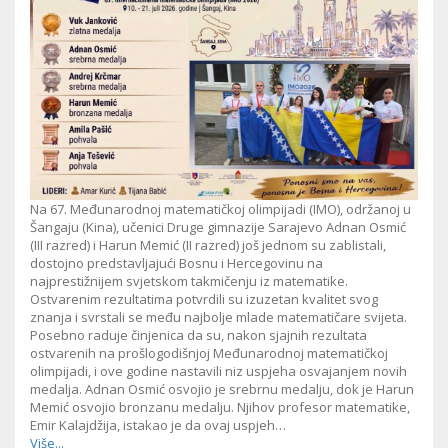
Na 67. Međunarodnoj matematičkoj olimpijadi (IMO), održanoj u
Šangaju (Kina), učenici Druge gimnazije Sarajevo Adnan Osmić
(III razred) i Harun Memić (II razred) još jednom su zablistali,
dostojno predstavljajući Bosnu i Hercegovinu na
najprestižnijem svjetskom takmičenju iz matematike.
Ostvarenim rezultatima potvrdili su izuzetan kvalitet svog
znanja i svrstali se među najbolje mlade matematičare svijeta.
Posebno raduje činjenica da su, nakon sjajnih rezultata
ostvarenih na prošlogodišnjoj Međunarodnoj matematičkoj
olimpijadi, i ove godine nastavili niz uspjeha osvajanjem novih
medalja. Adnan Osmić osvojio je srebrnu medalju, dok je Harun
Memić osvojio bronzanu medalju. Njihov profesor matematike,
Emir Kalajdžija, istakao je da ovaj uspjeh…
Više...