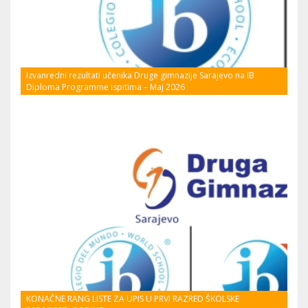
Izvanredni rezultati učenika Druge gimnazije Sarajevo na IB
Diploma Programme ispitima – Maj 2026
KONAČNE RANG LISTE ZA UPIS U PRVI RAZRED ŠKOLSKE