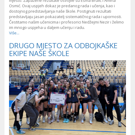
mjesto. Zapažene rezultate osvojile su Esma Brulić i Amina
Osmić. Ovaj uspjeh dokaz je predanog rada i učenja, kao i
dostojnog predstavljanja naše škole. Postignuti rezultati
predstavljaju jasan pokazatelj sistematičnog rada i upornosti.
Čestitamo našim učenicima i profesorici Nedžejmi Nezir i želimo
im mnogo uspjeha u daljem učenju i radu.
Više...
DRUGO MJESTO ZA ODBOJKAŠKE
EKIPE NAŠE ŠKOLE