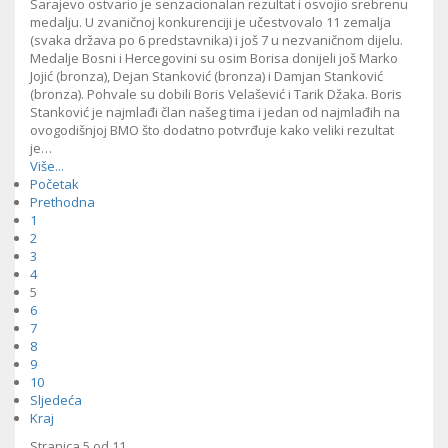
Sarajevo ostvario je senzacionalan rezultat i osvojio srebrenu
medalju. U zvaničnoj konkurenciji je učestvovalo 11 zemalja
(svaka država po 6 predstavnika) i još 7 u nezvaničnom dijelu.
Medalje Bosni i Hercegovini su osim Borisa donijeli još Marko
Jojić (bronza), Dejan Stanković (bronza) i Damjan Stanković
(bronza). Pohvale su dobili Boris Velašević i Tarik Džaka. Boris
Stanković je najmlađi član našeg tima i jedan od najmlađih na
ovogodišnjoj BMO što dodatno potvrđuje kako veliki rezultat
je…
Više...
Početak
Prethodna
1
2
3
4
5
6
7
8
9
10
Sljedeća
Kraj
Stranica 5 od 11