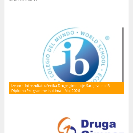
Izvanredni rezultati učenika Druge gimnazije Sarajevo na IB
Diploma Programme ispitima – Maj 2026