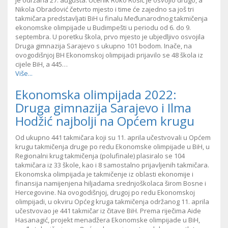
je održana 27. augusta. Učenik Roko Rosić je osvojio drugo, a
Nikola Obradović četvrto mjesto i time će zajedno sa još tri
takmičara predstavljati BiH u finalu Međunarodnog takmičenja
ekonomske olimpijade u Budimpešti u periodu od 6. do 9.
septembra. U poretku škola, prvo mjesto je ubjedljivo osvojila
Druga gimnazija Sarajevo s ukupno 101 bodom. Inače, na
ovogodišnjoj BH Ekonomskoj olimpijadi prijavilo se 48 škola iz
cijele BiH, a 445…
Više...
Ekonomska olimpijada 2022:
Druga gimnazija Sarajevo i Ilma
Hodžić najbolji na Općem krugu
Od ukupno 441 takmičara koji su 11. aprila učestvovali u Općem
krugu takmičenja druge po redu Ekonomske olimpijade u BiH, u
Regionalni krug takmičenja (polufinale) plasiralo se 104
takmičara iz 33 škole, kao i 8 samostalno prijavljenih takmičara.
Ekonomska olimpijada je takmičenje iz oblasti ekonomije i
finansija namijenjena hiljadama srednjoškolaca širom Bosne i
Hercegovine. Na ovogodišnjoj, drugoj po redu Ekonomskoj
olimpijadi, u okviru Općeg kruga takmičenja održanog 11. aprila
učestvovao je 441 takmičar iz čitave BiH. Prema riječima Aide
Hasanagić, projekt menadžera Ekonomske olimpijade u BiH,