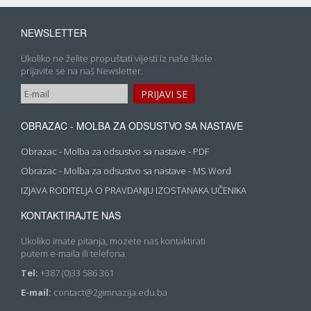
NEWSLETTER
Ukoliko ne želite propuštati vijesti iz naše škole
prijavite se na naš Newsletter.
OBRAZAC - MOLBA ZA ODSUSTVO SA NASTAVE
Obrazac - Molba za odsustvo sa nastave - PDF
Obrazac - Molba za odsustvo sa nastave - MS Word
IZJAVA RODITELJA O PRAVDANJU IZOSTANAKA UČENIKA
KONTAKTIRAJTE NAS
Ukoliko imate pitanja, mozete nas kontaktirati
putem e-maila ili telefona.
Tel:
+387 (0)33 586 361
E-mail:
contact@2gimnazija.edu.ba