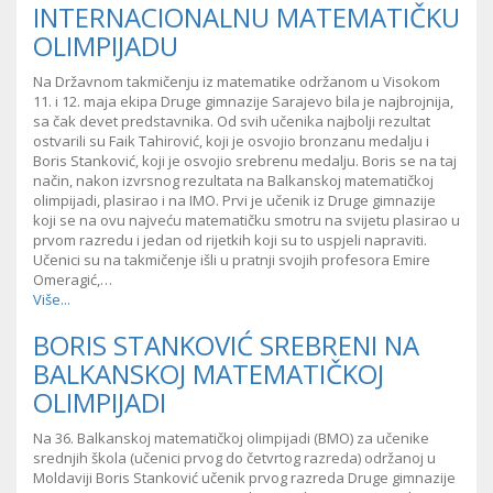
INTERNACIONALNU MATEMATIČKU
OLIMPIJADU
Na Državnom takmičenju iz matematike održanom u Visokom
11. i 12. maja ekipa Druge gimnazije Sarajevo bila je najbrojnija,
sa čak devet predstavnika. Od svih učenika najbolji rezultat
ostvarili su Faik Tahirović, koji je osvojio bronzanu medalju i
Boris Stanković, koji je osvojio srebrenu medalju. Boris se na taj
način, nakon izvrsnog rezultata na Balkanskoj matematičkoj
olimpijadi, plasirao i na IMO. Prvi je učenik iz Druge gimnazije
koji se na ovu najveću matematičku smotru na svijetu plasirao u
prvom razredu i jedan od rijetkih koji su to uspjeli napraviti.
Učenici su na takmičenje išli u pratnji svojih profesora Emire
Omeragić,…
Više...
BORIS STANKOVIĆ SREBRENI NA
BALKANSKOJ MATEMATIČKOJ
OLIMPIJADI
Na 36. Balkanskoj matematičkoj olimpijadi (BMO) za učenike
srednjih škola (učenici prvog do četvrtog razreda) održanoj u
Moldaviji Boris Stanković učenik prvog razreda Druge gimnazije