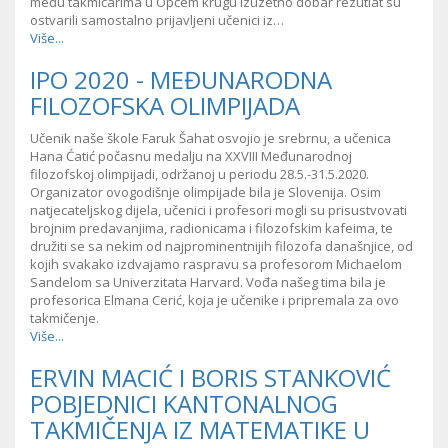
među takmičarima u Općem krugu izuzetno dobar rezutlat su
ostvarili samostalno prijavljeni učenici iz…
Više...
IPO 2020 - MEĐUNARODNA
FILOZOFSKA OLIMPIJADA
Učenik naše škole Faruk Šahat osvojio je srebrnu, a učenica
Hana Ćatić počasnu medalju na XXVIII Međunarodnoj
filozofskoj olimpijadi, održanoj u periodu 28.5.-31.5.2020.
Organizator ovogodišnje olimpijade bila je Slovenija. Osim
natjecateljskog dijela, učenici i profesori mogli su prisustvovati
brojnim predavanjima, radionicama i filozofskim kafeima, te
družiti se sa nekim od najprominentnijih filozofa današnjice, od
kojih svakako izdvajamo raspravu sa profesorom Michaelom
Sandelom sa Univerzitata Harvard. Vođa našeg tima bila je
profesorica Elmana Cerić, koja je učenike i pripremala za ovo
takmičenje.
Više...
ERVIN MACIĆ I BORIS STANKOVIĆ
POBJEDNICI KANTONALNOG
TAKMIČENJA IZ MATEMATIKE U