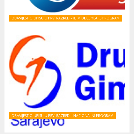
OBAVIJEST O UPISU U PRVI RAZRED – IB MIDDLE YEARS PROGRAM
OBAVIJEST O UPISU U PRVI RAZRED – NACIONALNI PROGRAM