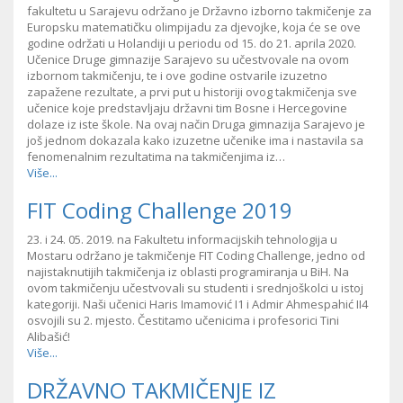
fakultetu u Sarajevu održano je Državno izborno takmičenje za
Europsku matematičku olimpijadu za djevojke, koja će se ove
godine održati u Holandiji u periodu od 15. do 21. aprila 2020.
Učenice Druge gimnazije Sarajevo su učestvovale na ovom
izbornom takmičenju, te i ove godine ostvarile izuzetno
zapažene rezultate, a prvi put u historiji ovog takmičenja sve
učenice koje predstavljaju državni tim Bosne i Hercegovine
dolaze iz iste škole. Na ovaj način Druga gimnazija Sarajevo je
još jednom dokazala kako izuzetne učenike ima i nastavila sa
fenomenalnim rezultatima na takmičenjima iz…
Više...
FIT Coding Challenge 2019
23. i 24. 05. 2019. na Fakultetu informacijskih tehnologija u
Mostaru održano je takmičenje FIT Coding Challenge, jedno od
najistaknutijih takmičenja iz oblasti programiranja u BiH. Na
ovom takmičenju učestvovali su studenti i srednjoškolci u istoj
kategoriji. Naši učenici Haris Imamović I1 i Admir Ahmespahić II4
osvojili su 2. mjesto. Čestitamo učenicima i profesorici Tini
Alibašić!
Više...
DRŽAVNO TAKMIČENJE IZ