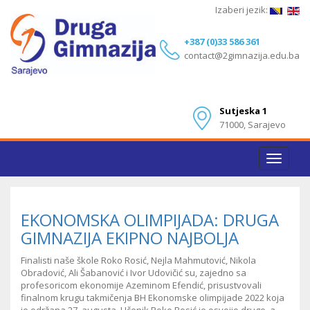
Izaberi jezik:
+387 (0)33 586 361
contact@2gimnazija.edu.ba
Sutjeska 1
71000, Sarajevo
Toggle
navigat
EKONOMSKA OLIMPIJADA: DRUGA
GIMNAZIJA EKIPNO NAJBOLJA
Finalisti naše škole Roko Rosić, Nejla Mahmutović, Nikola
Obradović, Ali Šabanović i Ivor Udovičić su, zajedno sa
profesoricom ekonomije Azeminom Efendić, prisustvovali
finalnom krugu takmičenja BH Ekonomske olimpijade 2022 koja