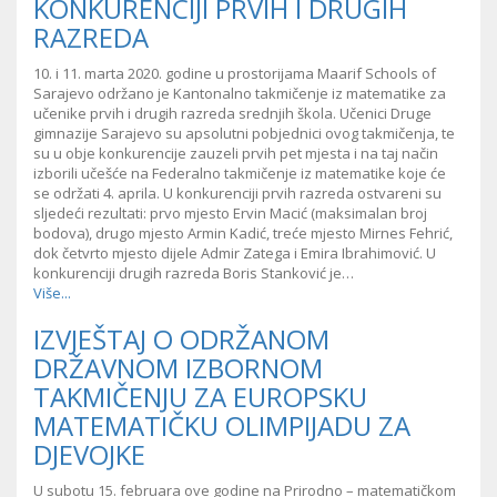
KONKURENCIJI PRVIH I DRUGIH
RAZREDA
10. i 11. marta 2020. godine u prostorijama Maarif Schools of
Sarajevo održano je Kantonalno takmičenje iz matematike za
učenike prvih i drugih razreda srednjih škola. Učenici Druge
gimnazije Sarajevo su apsolutni pobjednici ovog takmičenja, te
su u obje konkurencije zauzeli prvih pet mjesta i na taj način
izborili učešće na Federalno takmičenje iz matematike koje će
se održati 4. aprila. U konkurenciji prvih razreda ostvareni su
sljedeći rezultati: prvo mjesto Ervin Macić (maksimalan broj
bodova), drugo mjesto Armin Kadić, treće mjesto Mirnes Fehrić,
dok četvrto mjesto dijele Admir Zatega i Emira Ibrahimović. U
konkurenciji drugih razreda Boris Stanković je…
Više...
IZVJEŠTAJ O ODRŽANOM
DRŽAVNOM IZBORNOM
TAKMIČENJU ZA EUROPSKU
MATEMATIČKU OLIMPIJADU ZA
DJEVOJKE
U subotu 15. februara ove godine na Prirodno – matematičkom