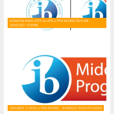
KONAČNE RANG LISTE ZA UPIS U PRVI RAZRED ŠKOLSKE
2026/2027. GODINE
OBAVIJEST O UPISU U PRVI RAZRED – IB MIDDLE YEARS PROGRAM