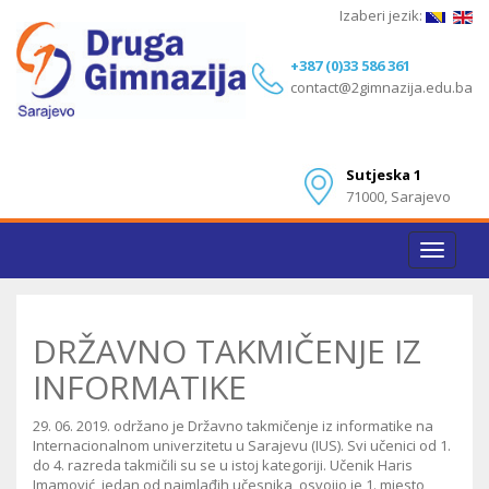
Izaberi jezik:
+387 (0)33 586 361
contact@2gimnazija.edu.ba
Sutjeska 1
71000, Sarajevo
Toggle
navigat
DRŽAVNO TAKMIČENJE IZ
INFORMATIKE
29. 06. 2019. održano je Državno takmičenje iz informatike na
Internacionalnom univerzitetu u Sarajevu (IUS). Svi učenici od 1.
do 4. razreda takmičili su se u istoj kategoriji. Učenik Haris
Imamović, jedan od najmlađih učesnika, osvojio je 1. mjesto