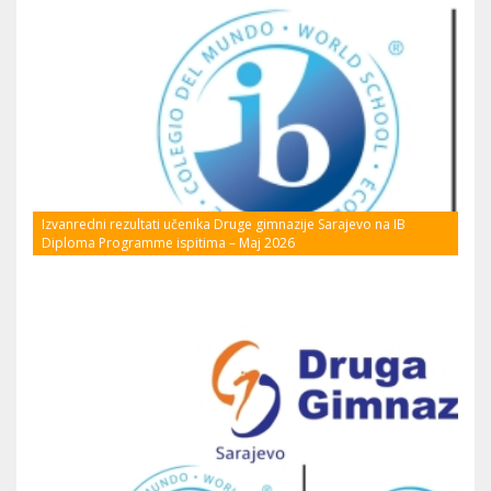
Izvanredni rezultati učenika Druge gimnazije Sarajevo na IB
Diploma Programme ispitima – Maj 2026