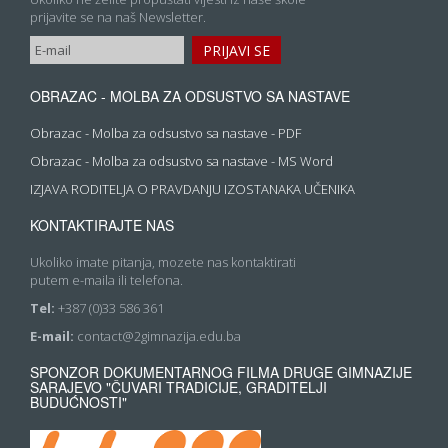
prijavite se na naš Newsletter.
OBRAZAC - MOLBA ZA ODSUSTVO SA NASTAVE
Obrazac - Molba za odsustvo sa nastave - PDF
Obrazac - Molba za odsustvo sa nastave - MS Word
IZJAVA RODITELJA O PRAVDANJU IZOSTANAKA UČENIKA
KONTAKTIRAJTE NAS
Ukoliko imate pitanja, mozete nas kontaktirati
putem e-maila ili telefona.
Tel:
+387 (0)33 586 361
E-mail:
contact@2gimnazija.edu.ba
SPONZOR DOKUMENTARNOG FILMA DRUGE GIMNAZIJE
SARAJEVO "ČUVARI TRADICIJE, GRADITELJI
BUDUĆNOSTI"