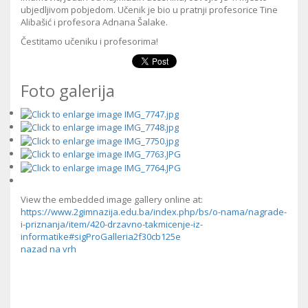
ubjedljivom pobjedom. Učenik je bio u pratnji profesorice Tine
Alibašić i profesora Adnana Šalake.
Čestitamo učeniku i profesorima!
Foto galerija
View the embedded image gallery online at:
https://www.2gimnazija.edu.ba/index.php/bs/o-nama/nagrade-
i-priznanja/item/420-drzavno-takmicenje-iz-
informatike#sigProGalleria2f30cb125e
nazad na vrh