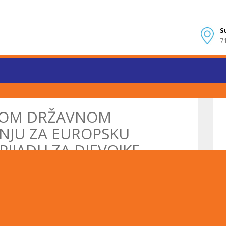
S
7
ANOM DRŽAVNOM
NJU ZA EUROPSKU
IJADU ZA DJEVOJKE
 matematičkom fakultetu u Sarajevu održano je Državno
ijadu za djevojke, koja će se ove godine održati u Holandiji
 na ovom izbornom takmičenju, te i ove godine ostvarile
ji ovog takmičenja sve učenice koje predstavljaju državni tim