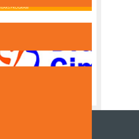
OBAVIJEST O UPISU U PRVI RAZRED – IB MIDDLE
YEARS PROGRAM
OBAVIJEST O UPISU U PRVI RAZRED – NACIONALNI
PROGRAM
NZOR DOKUMENTARNOG FILMA DRUGE
NAZIJE SARAJEVO "ČUVARI TRADICIJE,
DITELJI BUDUĆNOSTI"