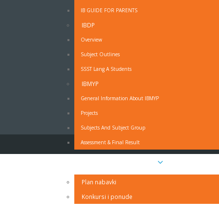
IB GUIDE FOR PARENTS
IBDP
OBRAZAC - MOLBA ZA ODSUSTVO SA NAST
Overview
Subject Outlines
Obrazac - Molba za odsustvo sa nastave - PDF
SSST Lang A Students
Obrazac - Molba za odsustvo sa nastave - MS Wo
IZJAVA RODITELJA O PRAVDANJU IZOSTANAKA UČ
IBMYP
General Information About IBMYP
Projects
Subjects And Subject Group
Assessment & Final Result
Javne nabavke i oglasi
Plan nabavki
Konkursi i ponude
Kontakt