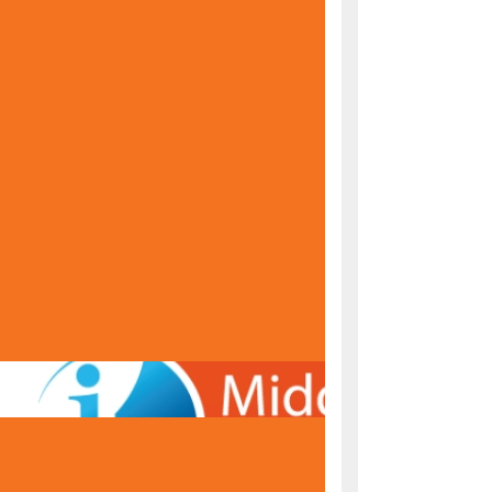
KONAČNE RANG LISTE ZA UPIS U PRVI RAZRED
ŠKOLSKE 2026/2027. GODINE