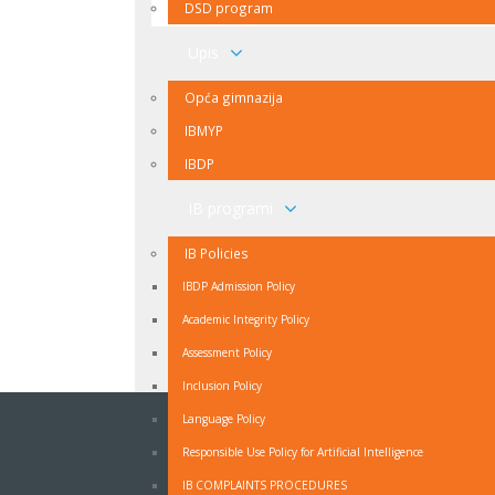
nazad na vrh
DSD program
Upis
Opća gimnazija
IBMYP
IBDP
IB programi
IB Policies
IBDP Admission Policy
Academic Integrity Policy
Assessment Policy
Inclusion Policy
Language Policy
NEWSLETTER
Responsible Use Policy for Artificial Intelligence
Ukoliko ne želite propuštati vijesti iz naše škole
IB COMPLAINTS PROCEDURES
prijavite se na naš Newsletter.