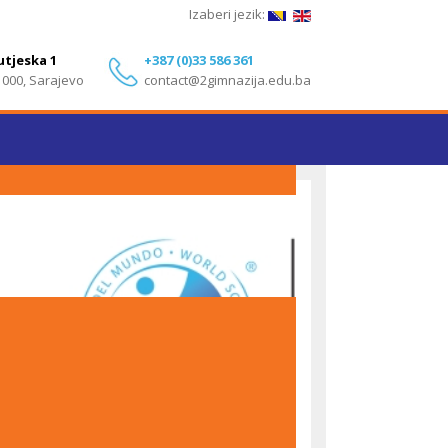
Izaberi jezik:
utjeska 1
+387 (0)33 586 361
1000, Sarajevo
contact@2gimnazija.edu.ba
Izvanredni rezultati učenika Druge gimnazije
Sarajevo na IB Diploma Programme ispitima – Maj
2026