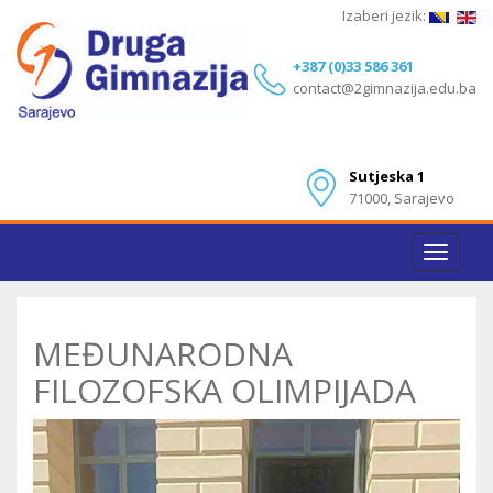
Izaberi jezik:
+387 (0)33 586 361
contact@2gimnazija.edu.ba
Sutjeska 1
71000, Sarajevo
Toggle
navigat
MEĐUNARODNA
FILOZOFSKA OLIMPIJADA