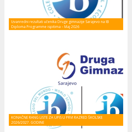
Izvanredni rezultati učenika Druge gimnazije Sarajevo na IB
Diploma Programme ispitima – Maj 2026
KONAČNE RANG LISTE ZA UPIS U PRVI RAZRED ŠKOLSKE
2026/2027. GODINE