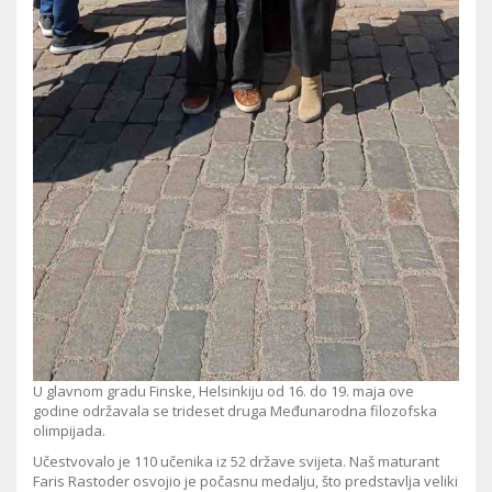
U glavnom gradu Finske, Helsinkiju od 16. do 19. maja ove
godine održavala se trideset druga Međunarodna filozofska
olimpijada.
Učestvovalo je 110 učenika iz 52 države svijeta. Naš maturant
Faris Rastoder osvojio je počasnu medalju, što predstavlja veliki