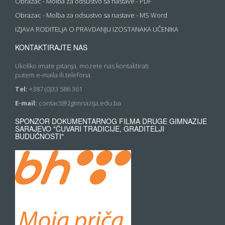
Obrazac - Molba za odsustvo sa nastave - PDF
Obrazac - Molba za odsustvo sa nastave - MS Word
IZJAVA RODITELJA O PRAVDANJU IZOSTANAKA UČENIKA
KONTAKTIRAJTE NAS
Ukoliko imate pitanja, mozete nas kontaktirati
putem e-maila ili telefona.
Tel:
+387 (0)33 586 361
E-mail:
contact@2gimnazija.edu.ba
SPONZOR DOKUMENTARNOG FILMA DRUGE GIMNAZIJE
SARAJEVO "ČUVARI TRADICIJE, GRADITELJI
BUDUĆNOSTI"