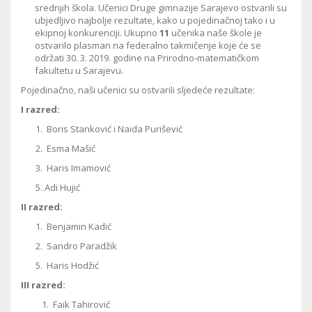
srednjih škola. Učenici Druge gimnazije Sarajevo ostvarili su
ubjedljivo najbolje rezultate, kako u pojedinačnoj tako i u
ekipnoj konkurenciji. Ukupno
11
učenika naše škole je
ostvarilo plasman na federalno takmičenje koje će se
održati 30. 3. 2019. godine na Prirodno-matematičkom
fakultetu u Sarajevu.
Pojedinačno, naši učenici su ostvarili sljedeće rezultate:
I razred:
1. Boris Stanković i Naida Purišević
2. Esma Mašić
3. Haris Imamović
5. Adi Hujić
II razred:
1. Benjamin Kadić
2. Sandro Paradžik
5. Haris Hodžić
III razred:
1. Faik Tahirović