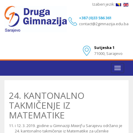
Izaberi jezik:
+387 (0)33 586 361
contact@2gimnazija.edu.ba
Sutjeska 1
71000, Sarajevo
Toggle
navigat
24. KANTONALNO
TAKMIČENJE IZ
MATEMATIKE
i 12. 3. 2019. godine u Gimnaziji
Maarif
u Sarajevu održano je
24. kantonalno takmičenje iz Matematike za učenike