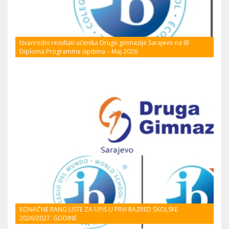
Izvanredni rezultati učenika Druge gimnazije Sarajevo na IB
Diploma Programme ispitima – Maj 2026
KONAČNE RANG LISTE ZA UPIS U PRVI RAZRED ŠKOLSKE
2026/2027. GODINE