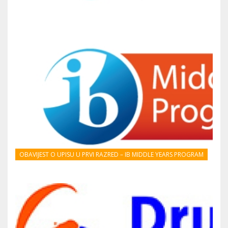
OBAVIJEST O UPISU U PRVI RAZRED – IB MIDDLE YEARS PROGRAM