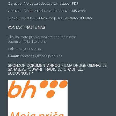
Obrazac - Molba za odsustvo sa nastave - PDF
Obrazac - Molba za odsustvo sa nastave - MS Word
IZJAVA RODITELJA O PRAVDANJU IZOSTANAKA UČENIKA
KONTAKTIRAJTE NAS
Ukoliko imate pitanja, mozete nas kontaktirati
putem e-maila ili telefona.
Tel:
+387 (0)33 586 361
E-mail:
contact@2gimnazija.edu.ba
SPONZOR DOKUMENTARNOG FILMA DRUGE GIMNAZIJE
SARAJEVO "ČUVARI TRADICIJE, GRADITELJI
BUDUĆNOSTI"