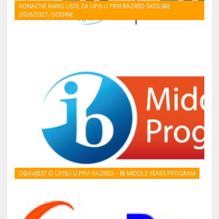
KONAČNE RANG LISTE ZA UPIS U PRVI RAZRED ŠKOLSKE
2026/2027. GODINE
OBAVIJEST O UPISU U PRVI RAZRED – IB MIDDLE YEARS PROGRAM