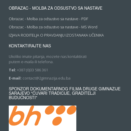
OBRAZAC - MOLBA ZA ODSUSTVO SA NASTAVE
Obrazac - Molba za odsustvo sa nastave - PDF
Obrazac - Molba za odsustvo sa nastave - MS Word
IZJAVA RODITELJA O PRAVDANJU IZOSTANAKA UČENIKA
KONTAKTIRAJTE NAS
Ukoliko imate pitanja, mozete nas kontaktirati
putem e-maila ili telefona.
Tel:
+387 (0)33 586 361
E-mail:
contact@2gimnazija.edu.ba
SPONZOR DOKUMENTARNOG FILMA DRUGE GIMNAZIJE
SARAJEVO "ČUVARI TRADICIJE, GRADITELJI
BUDUĆNOSTI"