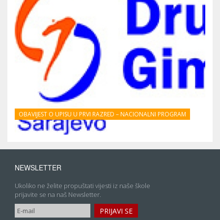
OBAVIJEST O UPISU U PRVI RAZRED – NACIONALNI PROGRAM
NEWSLETTER
Ukoliko ne želite propuštati vijesti iz naše škole
prijavite se na naš Newsletter.