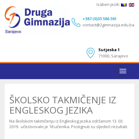
Izaberi jezik:
+387 (0)33 586 361
contact@2gimnazija.edu.ba
Sutjeska 1
71000, Sarajevo
Toggle
navigat
ŠKOLSKO TAKMIČENJE IZ
ENGLESKOG JEZIKA
Na školskom takmičenju iz Engleskog jezika održanom 13. 03.
2019. učestvovalo je 18 učenika. Postignuti su sljedeći rezultati: