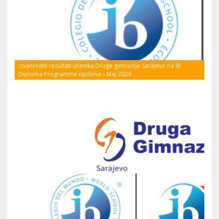
Izvanredni rezultati učenika Druge gimnazije Sarajevo na IB
Diploma Programme ispitima – Maj 2026