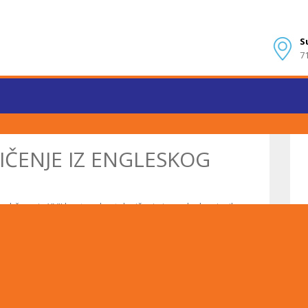
S
7
ČENJE IZ ENGLESKOG
održano je XVII kantonalno takmičenje iz engleskog jezika za
ahat, učenik trećeg razreda, koji je prethodno pobijedio na
 mjesto na Kantonalnom takmičenju i time se pridružio ostalim
oge nagrade na dosadašnjim takmičenjima iz različitih
skog jezika učestvovala su 22 učenika, a drugo i treće
.
 pobjedničkom rezultatu i želimo mu puno sreće i uspjeha u