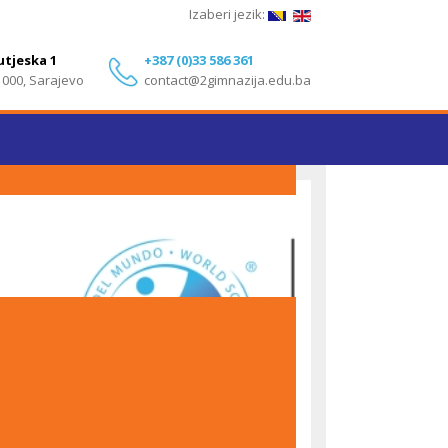
Izaberi jezik:
utjeska 1
+387 (0)33 586 361
1000, Sarajevo
contact@2gimnazija.edu.ba
Izvanredni rezultati učenika Druge gimnazije
Sarajevo na IB Diploma Programme ispitima – Maj
2026