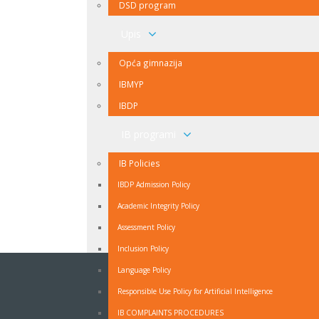
DSD program
Upis
Opća gimnazija
IBMYP
IBDP
IB programi
IB Policies
IBDP Admission Policy
Academic Integrity Policy
Assessment Policy
Inclusion Policy
Language Policy
NEWSLETTER
Responsible Use Policy for Artificial Intelligence
Ukoliko ne želite propuštati vijesti iz naše škole
IB COMPLAINTS PROCEDURES
prijavite se na naš Newsletter.