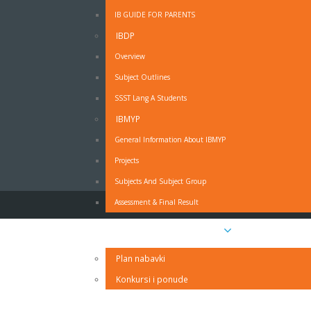
IB GUIDE FOR PARENTS
IBDP
OBRAZAC - MOLBA ZA ODSUSTVO SA NAST
Overview
Subject Outlines
Obrazac - Molba za odsustvo sa nastave - PDF
SSST Lang A Students
Obrazac - Molba za odsustvo sa nastave - MS Wo
IZJAVA RODITELJA O PRAVDANJU IZOSTANAKA UČ
IBMYP
General Information About IBMYP
Projects
Subjects And Subject Group
Assessment & Final Result
Javne nabavke i oglasi
Plan nabavki
Konkursi i ponude
Kontakt