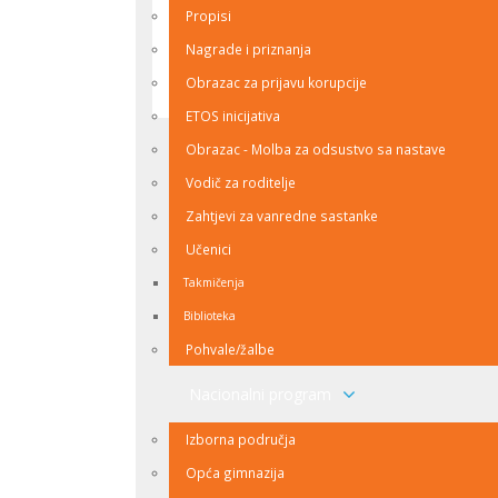
Propisi
životu i radu.
Nagrade i priznanja
Obrazac za prijavu korupcije
nazad na vrh
ETOS inicijativa
Obrazac - Molba za odsustvo sa nastave
Vodič za roditelje
Zahtjevi za vanredne sastanke
Učenici
Takmičenja
Biblioteka
Pohvale/žalbe
Nacionalni program
Izborna područja
Opća gimnazija