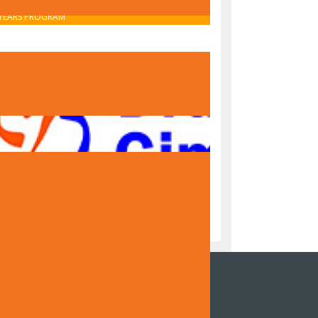
OBAVIJEST O UPISU U PRVI RAZRED – IB MIDDLE
YEARS PROGRAM
OBAVIJEST O UPISU U PRVI RAZRED – NACIONALNI
PROGRAM
NZOR DOKUMENTARNOG FILMA DRUGE
NAZIJE SARAJEVO "ČUVARI TRADICIJE,
DITELJI BUDUĆNOSTI"