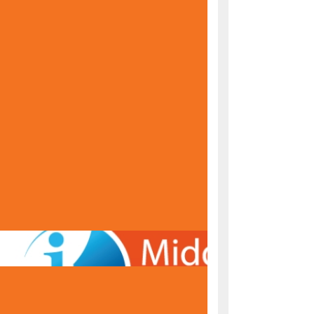
KONAČNE RANG LISTE ZA UPIS U PRVI RAZRED
ŠKOLSKE 2026/2027. GODINE