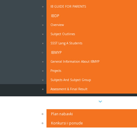
IB GUIDE FOR PARENTS
IBDP
OBRAZAC - MOLBA ZA ODSUSTVO SA NAST
Overview
Subject Outlines
Obrazac - Molba za odsustvo sa nastave - PDF
SSST Lang A Students
Obrazac - Molba za odsustvo sa nastave - MS Wo
IZJAVA RODITELJA O PRAVDANJU IZOSTANAKA UČ
IBMYP
General Information About IBMYP
Projects
Subjects And Subject Group
Assessment & Final Result
Javne nabavke i oglasi
Plan nabavki
Konkursi i ponude
Kontakt