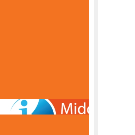
KONAČNE RANG LISTE ZA UPIS U PRVI RAZRED
ŠKOLSKE 2026/2027. GODINE