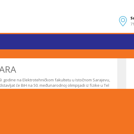
S
7
ČARA
019. godine na Elektrotehničkom fakultetu u Istočnom Sarajevu,
stavljat će BiH na 50. međunarodnoj olimpijadi iz fizike u Tel
tviji.
luković.
=page_internal