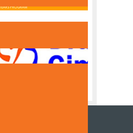
OBAVIJEST O UPISU U PRVI RAZRED – IB MIDDLE
YEARS PROGRAM
OBAVIJEST O UPISU U PRVI RAZRED – NACIONALNI
PROGRAM
NZOR DOKUMENTARNOG FILMA DRUGE
NAZIJE SARAJEVO "ČUVARI TRADICIJE,
DITELJI BUDUĆNOSTI"