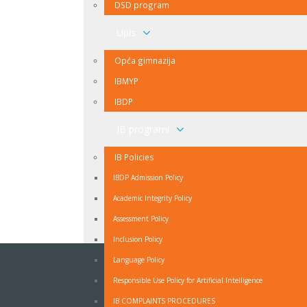
DSD program
Upis
Opća gimnazija
IBMYP
IBDP
IB programi
IB Policies
IBDP Admission Policy
Academic Integrity Policy
Assessment Policy
Inclusion Policy
Language Policy
NEWSLETTER
Responsible Use Policy for Artificial Intelligence
Ukoliko ne želite propuštati vijesti iz naše škole
IB COMPLAINTS PROCEDURES
prijavite se na naš Newsletter.