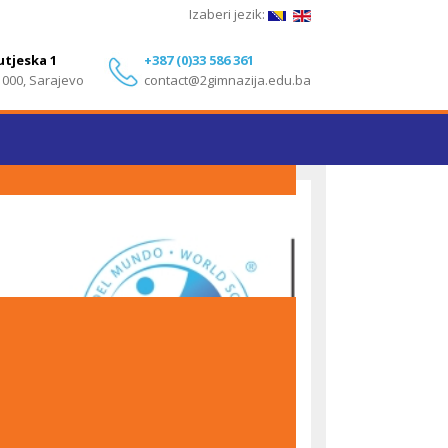
Izaberi jezik:
utjeska 1
+387 (0)33 586 361
1000, Sarajevo
contact@2gimnazija.edu.ba
Izvanredni rezultati učenika Druge gimnazije
Sarajevo na IB Diploma Programme ispitima – Maj
2026