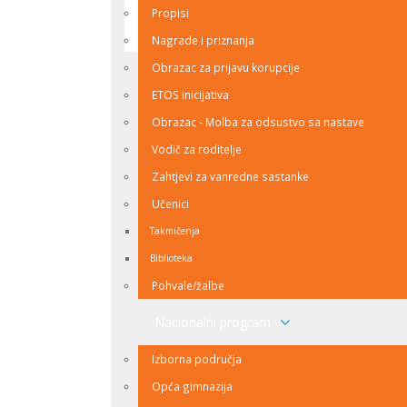
Propisi
nazad na vrh
Nagrade i priznanja
Obrazac za prijavu korupcije
ETOS inicijativa
Obrazac - Molba za odsustvo sa nastave
Vodič za roditelje
Zahtjevi za vanredne sastanke
Učenici
Takmičenja
Biblioteka
Pohvale/žalbe
Nacionalni program
Izborna područja
Opća gimnazija