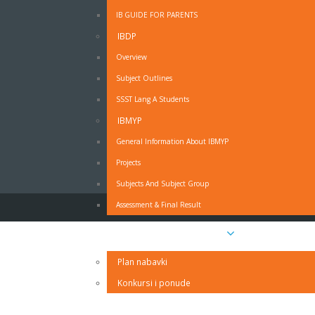
IB GUIDE FOR PARENTS
IBDP
OBRAZAC - MOLBA ZA ODSUSTVO SA NAST
Overview
Subject Outlines
Obrazac - Molba za odsustvo sa nastave - PDF
SSST Lang A Students
Obrazac - Molba za odsustvo sa nastave - MS Wo
IZJAVA RODITELJA O PRAVDANJU IZOSTANAKA UČ
IBMYP
General Information About IBMYP
Projects
Subjects And Subject Group
Assessment & Final Result
Javne nabavke i oglasi
Plan nabavki
Konkursi i ponude
Kontakt