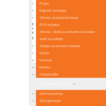
Propisi
Nagrade i priznanja
Foto galerija
Obrazac za prijavu korupcije
ETOS inicijativa
Obrazac - Molba za odsustvo sa nastave
Vodič za roditelje
View the embedded image gallery online at:
Zahtjevi za vanredne sastanke
https://www.2gimnazija.edu.ba/index.php/bs/o-n
na-balkanskoj-matematickoj-olimpijadi#sigProG
Učenici
nazad na vrh
Takmičenja
Biblioteka
Pohvale/žalbe
Nacionalni program
Izborna područja
Opća gimnazija