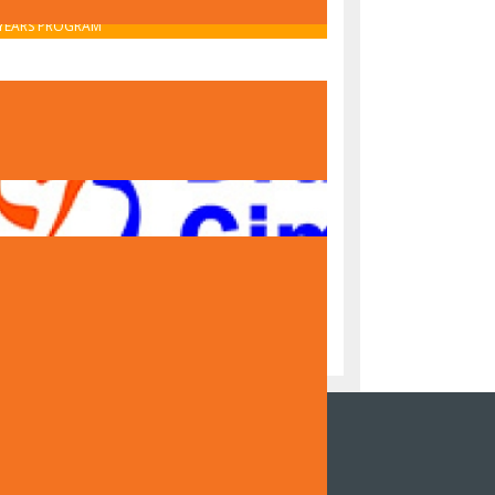
OBAVIJEST O UPISU U PRVI RAZRED – IB MIDDLE
YEARS PROGRAM
OBAVIJEST O UPISU U PRVI RAZRED – NACIONALNI
PROGRAM
NZOR DOKUMENTARNOG FILMA DRUGE
NAZIJE SARAJEVO "ČUVARI TRADICIJE,
DITELJI BUDUĆNOSTI"