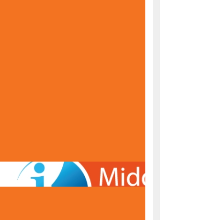
KONAČNE RANG LISTE ZA UPIS U PRVI RAZRED
ŠKOLSKE 2026/2027. GODINE