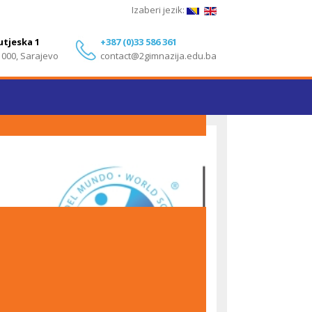
Izaberi jezik:
utjeska 1
+387 (0)33 586 361
1000, Sarajevo
contact@2gimnazija.edu.ba
Izvanredni rezultati učenika Druge gimnazije
Sarajevo na IB Diploma Programme ispitima – Maj
2026