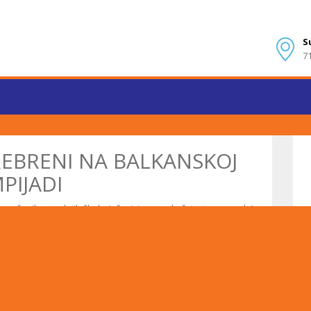
S
7
REBRENI NA BALKANSKOJ
PIJADI
za učenike srednjih škola (učenici prvog do četvrtog razreda)
og razreda Druge gimnazije Sarajevo ostvario je senzacionalan
 konkurenciji je učestvovalo 11 zemalja (svaka država po 6
e Bosni i Hercegovini su osim Borisa donijeli još Marko Jojić
ović (bronza). Pohvale su dobili Boris Velašević i Tarik Džaka.
edan od najmlađih na ovogodišnjoj BMO što dodatno potvrđuje
prvi put u historiji Bosne i Hercegovine da učenik prvog razreda
svojoj državi.