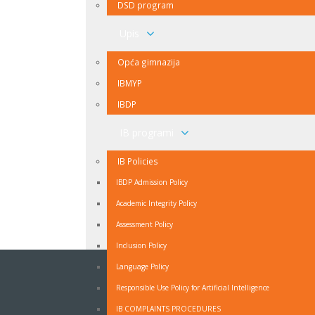
DSD program
Upis
Opća gimnazija
IBMYP
IBDP
IB programi
IB Policies
IBDP Admission Policy
Academic Integrity Policy
Assessment Policy
Inclusion Policy
Language Policy
NEWSLETTER
Responsible Use Policy for Artificial Intelligence
Ukoliko ne želite propuštati vijesti iz naše škole
IB COMPLAINTS PROCEDURES
prijavite se na naš Newsletter.