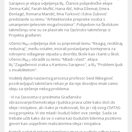
Sarajevo je ekipa odjeljenja III
. Članice pobjedničke ekipe
6
Zerina Kalić, Farah Muftić, Hana Alić, Adna Džemat, Emira
Đonlagić, Romana Mandić, Ilma Turković i Edna Zubović
predstavile su temu "Arhitektonske prepreke osoba s
umanjenim tjelesnim mogućnostima". Pobjedom na Školskom
takmičenju one su se plasirale na Općinsko takmičenje iz
Projekta građanin.
Učenici III
odjeljenja dok su pripremali temu "Reaguj, recikliraj,
M/1
reduciraj", među ostalim, inicirali postavljanje kontejnera za
odvojeno odlaganje otpada u dvorištu škole kao i kanti u školi.
Učenici III
obradili su temu "Mladi i vlast", ekipa
M/2
III
"Zagađenost zraka u Kantonu Sarajevo", a III
"Problemi ljudi
5
4
s invaliditetom".
Voditelj dijela nastavnog procesa profesor Seid Alibegović
pozdravljajući takmičare rekao je da nije dovoljno imati samo
ideju za rješenje nekog problema:
- Vi na časovima iz predmeta Građansko
obrazovanje/Demokratija i ljudska prava učite kako doći do
ideje i inicijative, ali i kako je realizovati, što je i cilj ovog CIVITAS-
ovog projekta. Vi ste mladi i budući lideri ove zemlje. Sada se
trebate učiti kako da se o vama kao budućim liderima pozitivno
govori kao uspješnim realizatorima ideja i inicijativa.
Najteži zadatak tokom takmičenja imao je sudijski odbor kojeg