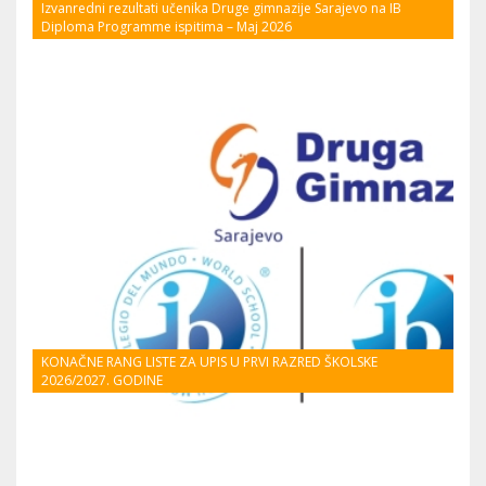
Izvanredni rezultati učenika Druge gimnazije Sarajevo na IB
Diploma Programme ispitima – Maj 2026
KONAČNE RANG LISTE ZA UPIS U PRVI RAZRED ŠKOLSKE
2026/2027. GODINE