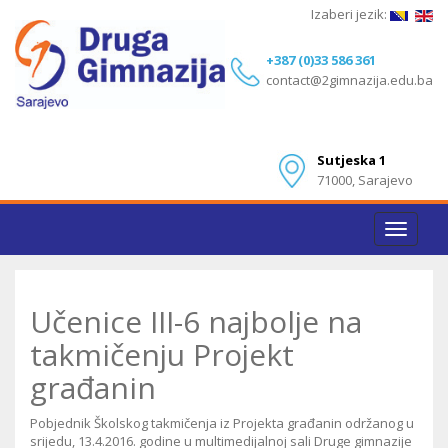
Izaberi jezik:
+387 (0)33 586 361
contact@2gimnazija.edu.ba
Sutjeska 1
71000, Sarajevo
Toggle
navigat
Učenice III-6 najbolje na
takmičenju Projekt
građanin
Pobjednik Školskog takmičenja iz Projekta građanin održanog u
srijedu, 13.4.2016. godine u multimedijalnoj sali Druge gimnazije