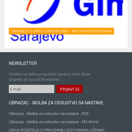
OBAVIJEST O UPISU U PRVI RAZRED – NACIONALNI PROGRAM
NEWSLETTER
Ukoliko ne želite propuštati vijesti iz naše škole
prijavite se na naš Newsletter.
OBRAZAC - MOLBA ZA ODSUSTVO SA NASTAVE
Obrazac - Molba za odsustvo sa nastave - PDF
Obrazac - Molba za odsustvo sa nastave - MS Word
IZJAVA RODITELJA O PRAVDANJU IZOSTANAKA UČENIKA