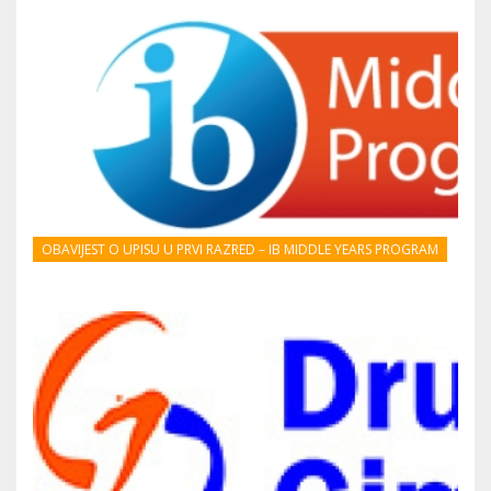
OBAVIJEST O UPISU U PRVI RAZRED – IB MIDDLE YEARS PROGRAM