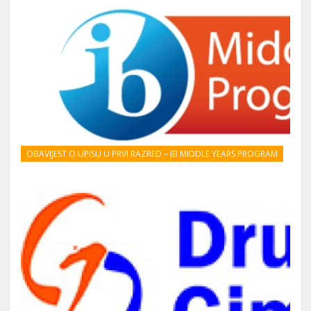
OBAVIJEST O UPISU U PRVI RAZRED – IB MIDDLE YEARS PROGRAM