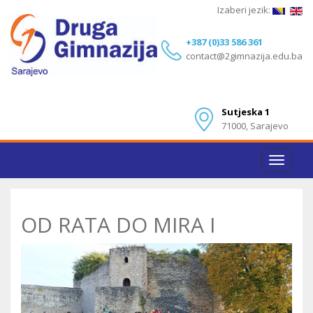
Izaberi jezik:
+387 (0)33 586 361
contact@2gimnazija.edu.ba
Sutjeska 1
71000, Sarajevo
Toggle
navigat
OD RATA DO MIRA I