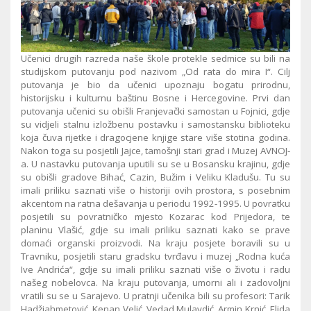
Učenici drugih razreda naše škole protekle sedmice su bili na
studijskom putovanju pod nazivom „Od rata do mira I“. Cilj
putovanja je bio da učenici upoznaju bogatu prirodnu,
historijsku i kulturnu baštinu Bosne i Hercegovine. Prvi dan
putovanja učenici su obišli Franjevački samostan u Fojnici, gdje
su vidjeli stalnu izložbenu postavku i samostansku biblioteku
koja čuva rijetke i dragocjene knjige stare više stotina godina.
Nakon toga su posjetili Jajce, tamošnji stari grad i Muzej AVNOJ-
a. U nastavku putovanja uputili su se u Bosansku krajinu, gdje
su obišli gradove Bihać, Cazin, Bužim i Veliku Kladušu. Tu su
imali priliku saznati više o historiji ovih prostora, s posebnim
akcentom na ratna dešavanja u periodu 1992-1995. U povratku
posjetili su povratničko mjesto Kozarac kod Prijedora, te
planinu Vlašić, gdje su imali priliku saznati kako se prave
domaći organski proizvodi. Na kraju posjete boravili su u
Travniku, posjetili staru gradsku tvrđavu i muzej „Rodna kuća
Ive Andrića“, gdje su imali priliku saznati više o životu i radu
našeg nobelovca. Na kraju putovanja, umorni ali i zadovoljni
vratili su se u Sarajevo. U pratnji učenika bili su profesori: Tarik
Hadžiahmetović, Kenan Velić, Vedad Mulavdić, Armin Krnić, Elida