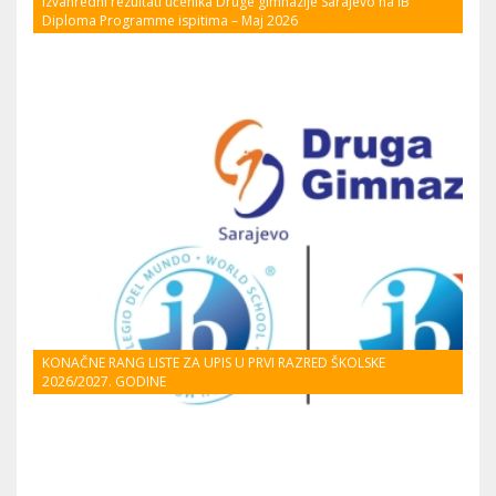
Izvanredni rezultati učenika Druge gimnazije Sarajevo na IB
Diploma Programme ispitima – Maj 2026
KONAČNE RANG LISTE ZA UPIS U PRVI RAZRED ŠKOLSKE
2026/2027. GODINE