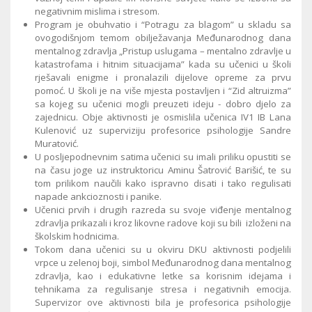
negativnim mislima i stresom.
Program je obuhvatio i “Potragu za blagom” u skladu sa
ovogodišnjom temom obilježavanja Međunarodnog dana
mentalnog zdravlja „Pristup uslugama – mentalno zdravlje u
katastrofama i hitnim situacijama” kada su učenici u školi
rješavali enigme i pronalazili dijelove opreme za prvu
pomoć. U školi je na više mjesta postavljen i “Zid altruizma”
sa kojeg su učenici mogli preuzeti ideju - dobro djelo za
zajednicu. Obje aktivnosti je osmislila učenica IV1 IB Lana
Kulenović uz superviziju profesorice psihologije Sandre
Muratović.
U posljepodnevnim satima učenici su imali priliku opustiti se
na času joge uz instruktoricu Aminu Šatrović Barišić, te su
tom prilikom naučili kako ispravno disati i tako regulisati
napade ankcioznosti i panike.
Učenici prvih i drugih razreda su svoje viđenje mentalnog
zdravlja prikazali i kroz likovne radove koji su bili izloženi na
školskim hodnicima.
Tokom dana učenici su u okviru DKU aktivnosti podjelili
vrpce u zelenoj boji, simbol Međunarodnog dana mentalnog
zdravlja, kao i edukativne letke sa korisnim idejama i
tehnikama za regulisanje stresa i negativnih emocija.
Supervizor ove aktivnosti bila je profesorica psihologije