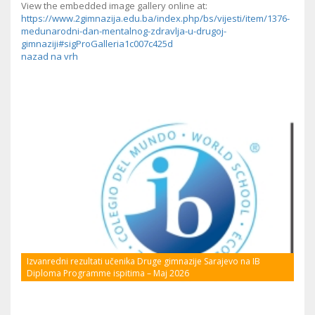
View the embedded image gallery online at:
https://www.2gimnazija.edu.ba/index.php/bs/vijesti/item/1376-
medunarodni-dan-mentalnog-zdravlja-u-drugoj-
gimnaziji#sigProGalleria1c007c425d
nazad na vrh
Izvanredni rezultati učenika Druge gimnazije Sarajevo na IB
Diploma Programme ispitima – Maj 2026