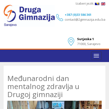
Izaberi jezik:
+387 (0)33 586 361
contact@2gimnazija.edu.ba
Sutjeska 1
71000, Sarajevo
Toggle
navigat
Međunarodni dan
mentalnog zdravlja u
Drugoj gimnaziji