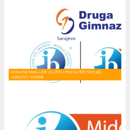
KONAČNE RANG LISTE ZA UPIS U PRVI RAZRED ŠKOLSKE
2026/2027. GODINE