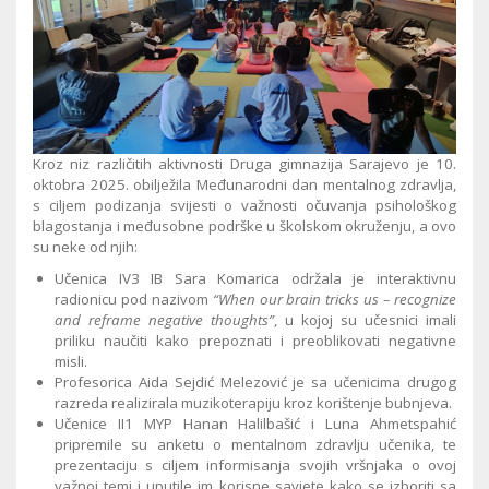
Kroz niz različitih aktivnosti Druga gimnazija Sarajevo je 10.
oktobra 2025. obilježila Međunarodni dan mentalnog zdravlja,
s ciljem podizanja svijesti o važnosti očuvanja psihološkog
blagostanja i međusobne podrške u školskom okruženju, a ovo
su neke od njih:
Učenica IV3 IB Sara Komarica održala je interaktivnu
radionicu pod nazivom
“When our brain tricks us – recognize
and reframe negative thoughts”
, u kojoj su učesnici imali
priliku naučiti kako prepoznati i preoblikovati negativne
misli.
Profesorica Aida Sejdić Melezović je sa učenicima drugog
razreda realizirala muzikoterapiju kroz korištenje bubnjeva.
Učenice II1 MYP Hanan Halilbašić i Luna Ahmetspahić
pripremile su anketu o mentalnom zdravlju učenika, te
prezentaciju s ciljem informisanja svojih vršnjaka o ovoj
važnoj temi i uputile im korisne savjete kako se izboriti sa