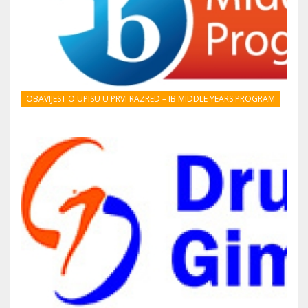
OBAVIJEST O UPISU U PRVI RAZRED – IB MIDDLE YEARS PROGRAM