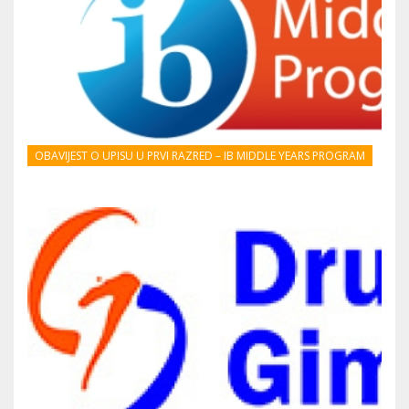
OBAVIJEST O UPISU U PRVI RAZRED – IB MIDDLE YEARS PROGRAM