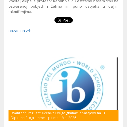
Voditelj ekipe je profesor Kenan Velić. Čestitamo našem timu na
ostvarenoj pobjedi i želimo im puno uspjeha u daljim
takmičenjima.
nazad na vrh
Izvanredni rezultati učenika Druge gimnazije Sarajevo na IB
Diploma Programme ispitima – Maj 2026