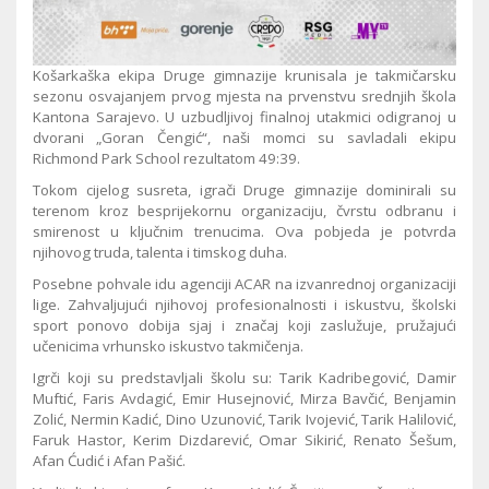
Košarkaška ekipa Druge gimnazije krunisala je takmičarsku
sezonu osvajanjem prvog mjesta na prvenstvu srednjih škola
Kantona Sarajevo. U uzbudljivoj finalnoj utakmici odigranoj u
dvorani „Goran Čengić“, naši momci su savladali ekipu
Richmond Park School rezultatom 49:39.
Tokom cijelog susreta, igrači Druge gimnazije dominirali su
terenom kroz besprijekornu organizaciju, čvrstu odbranu i
smirenost u ključnim trenucima. Ova pobjeda je potvrda
njihovog truda, talenta i timskog duha.
Posebne pohvale idu agenciji ACAR na izvanrednoj organizaciji
lige. Zahvaljujući njihovoj profesionalnosti i iskustvu, školski
sport ponovo dobija sjaj i značaj koji zaslužuje, pružajući
učenicima vrhunsko iskustvo takmičenja.
Igrči koji su predstavljali školu su: Tarik Kadribegović, Damir
Muftić, Faris Avdagić, Emir Husejnović, Mirza Bavčić, Benjamin
Zolić, Nermin Kadić, Dino Uzunović, Tarik Ivojević, Tarik Halilović,
Faruk Hastor, Kerim Dizdarević, Omar Sikirić, Renato Šešum,
Afan Ćudić i Afan Pašić.