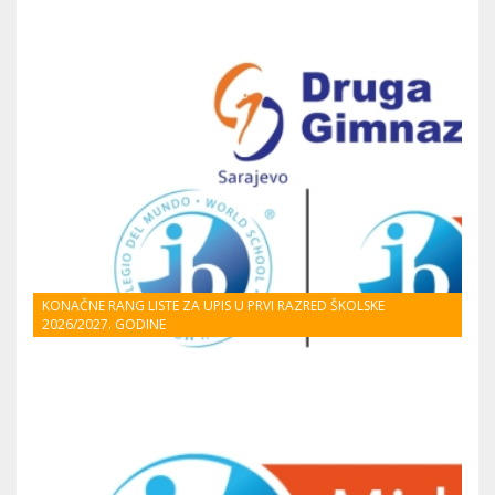
KONAČNE RANG LISTE ZA UPIS U PRVI RAZRED ŠKOLSKE
2026/2027. GODINE