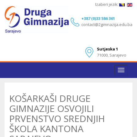
Izaberi jezik:
+387 (0)33 586 361
contact@2gimnazija.edu.ba
Sutjeska 1
71000, Sarajevo
Toggle
navigat
KOŠARKAŠI DRUGE
GIMNAZIJE OSVOJILI
PRVENSTVO SREDNJIH
ŠKOLA KANTONA