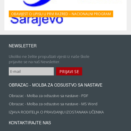
OBAVIJEST O UPISU U PRVI RAZRED – NACIONALNI PROGRAM
NEWSLETTER
Ukoliko ne želite propuštati vijesti iz naše škole
prijavite se na naš Newsletter.
OBRAZAC - MOLBA ZA ODSUSTVO SA NASTAVE
Obrazac - Molba za odsustvo sa nastave - PDF
Obrazac - Molba za odsustvo sa nastave - MS Word
IZJAVA RODITELJA O PRAVDANJU IZOSTANAKA UČENIKA
KONTAKTIRAJTE NAS