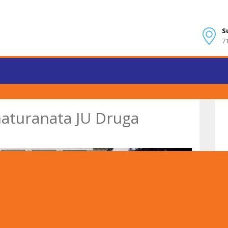
S
7
aturanata JU Druga