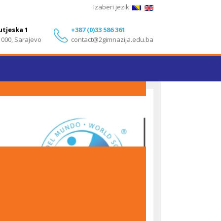
Izaberi jezik:
utjeska 1
+387 (0)33 586 361
1000, Sarajevo
contact@2gimnazija.edu.ba
Izvanredni rezultati učenika Druge gimnazije
Sarajevo na IB Diploma Programme ispitima – Maj
2026