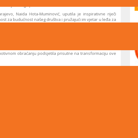
ladi ljudi dugo pamtiti.
ajevo, Naida Hota-Muminović, uputila je inspirativne riječi
ost za budućnost našeg društva i pružajući im vjetar u leđa za
utu.
ine Centar, Srđana Mandića, koji se maturantima obratio ne
nik Druge gimnazije Sarajevo, podsjećajući ih na to da veza sa
emotivnom obraćanju podsjetila prisutne na transformaciju ove
ja i nesigurnosti, a večeras iz nje odlazite kao mladi ljudi spremni za
 znanje, talenat i kreativnost, ali ono što nas posebno raduje jeste
oštovanje, solidarnost i zajedništvo."
Direktorica se zahvalila
u, kao i roditeljima koji su bili najveća snaga i oslonac svojoj
ve, prijateljstva i, prije svega, svoju ljudskost. Znanje će vam otvoriti
ljudima pokazati kakvi ste zaista ljudi. Budite hrabri, radoznali i
u stupili razrednici. Sa suzama u očima i glasom punim ponosa,
svojim razredima koje su brižno vodili kroz protekle četiri
dilo da Druga gimnazija Sarajevo nije samo obrazovna ustanova,
 vama su novi univerzitet, novi gradovi i nove životne staze.