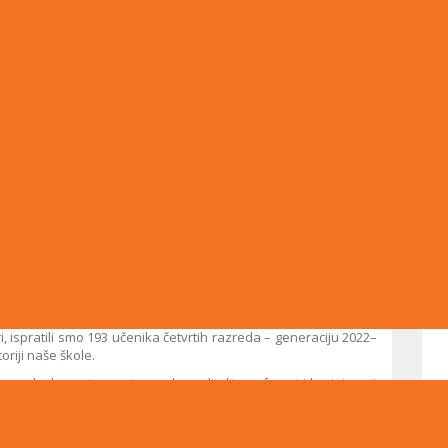
anskog kulturnog centra (BKC) u Sarajevu bila je pretijesna da
okupile na svečanoj promociji maturanata JU Druga gimnazija
, ispratili smo 193 učenika četvrtih razreda – generaciju 2022–
toriji naše škole.
g ulaska maturanata u salu, roditelji, profesori i brojni gosti
z kadrove ispunjene smijehom, školskim klupama, ekskurzijama i
ređeni put i izazvao prve suze radosnice u publici.
asmijanih i prelijepih mladih ljudi, prisutnima su se obratili