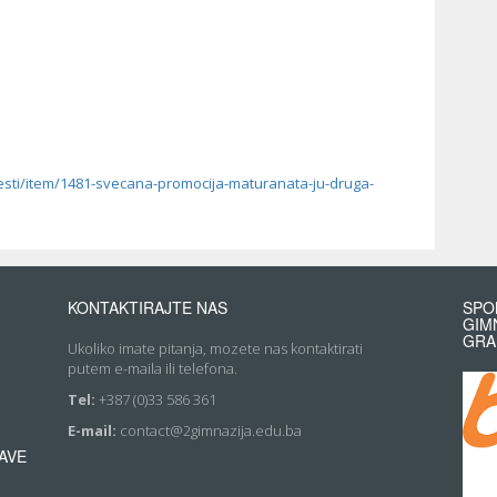
esti/item/1481-svecana-promocija-maturanata-ju-druga-
KONTAKTIRAJTE NAS
SPO
GIM
GRA
Ukoliko imate pitanja, mozete nas kontaktirati
putem e-maila ili telefona.
Tel:
+387 (0)33 586 361
E-mail:
contact@2gimnazija.edu.ba
AVE