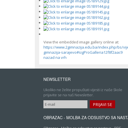
View the embedded image gallery online at:
https://www.2gimnazija.edu.ba/index.php/bs/vij
gimnazija-sarajevo#sigProGalleria12f8f2aac9
nazad na vrh
NEWSLETTER
Ukoliko ne želite propuštati vijesti iz naše škole
prijavite se na naš Newsletter.
OBRAZAC - MOLBA ZA ODSUSTVO SA NAST
Obrazac - Molba za odsustvo sa nastave - PDF