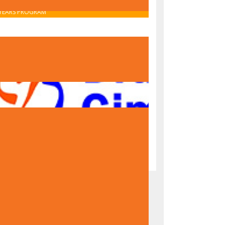
OBAVIJEST O UPISU U PRVI RAZRED – IB MIDDLE
YEARS PROGRAM
OBAVIJEST O UPISU U PRVI RAZRED – NACIONALNI
PROGRAM