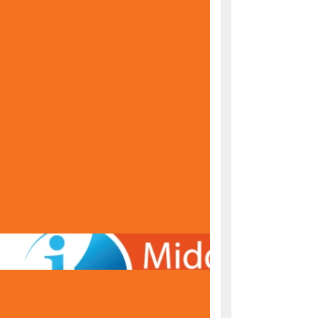
KONAČNE RANG LISTE ZA UPIS U PRVI RAZRED
ŠKOLSKE 2026/2027. GODINE