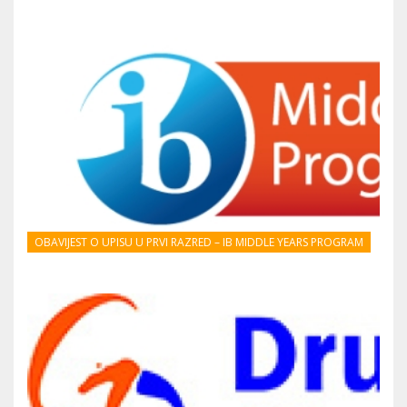
OBAVIJEST O UPISU U PRVI RAZRED – IB MIDDLE YEARS PROGRAM