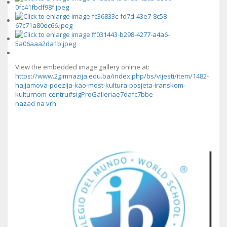
View the embedded image gallery online at:
https://www.2gimnazija.edu.ba/index.php/bs/vijesti/item/1482-
hajjamova-poezija-kao-most-kultura-posjeta-iranskom-
kulturnom-centru#sigProGalleriae7dafc7bbe
nazad na vrh