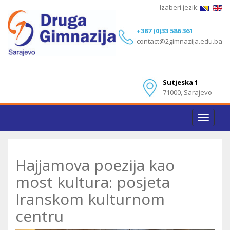
Izaberi jezik:
+387 (0)33 586 361
contact@2gimnazija.edu.ba
Sutjeska 1
71000, Sarajevo
Toggle
navigat
Hajjamova poezija kao
most kultura: posjeta
Iranskom kulturnom
centru