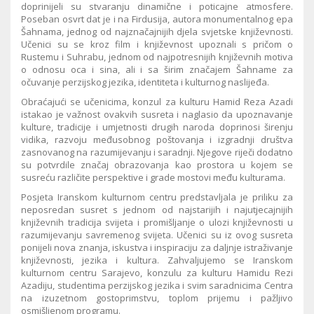
doprinijeli su stvaranju dinamične i poticajne atmosfere.
Poseban osvrt dat je i na Firdusija, autora monumentalnog epa
Šahnama, jednog od najznačajnijih djela svjetske književnosti.
Učenici su se kroz film i književnost upoznali s pričom o
Rustemu i Suhrabu, jednom od najpotresnijih književnih motiva
o odnosu oca i sina, ali i sa širim značajem Šahname za
očuvanje perzijskog jezika, identiteta i kulturnog naslijeđa.
Obraćajući se učenicima, konzul za kulturu Hamid Reza Azadi
istakao je važnost ovakvih susreta i naglasio da upoznavanje
kulture, tradicije i umjetnosti drugih naroda doprinosi širenju
vidika, razvoju međusobnog poštovanja i izgradnji društva
zasnovanog na razumijevanju i saradnji. Njegove riječi dodatno
su potvrdile značaj obrazovanja kao prostora u kojem se
susreću različite perspektive i grade mostovi među kulturama.
Posjeta Iranskom kulturnom centru predstavljala je priliku za
neposredan susret s jednom od najstarijih i najutjecajnijih
književnih tradicija svijeta i promišljanje o ulozi književnosti u
razumijevanju savremenog svijeta. Učenici su iz ovog susreta
ponijeli nova znanja, iskustva i inspiraciju za daljnje istraživanje
književnosti, jezika i kultura. Zahvaljujemo se Iranskom
kulturnom centru Sarajevo, konzulu za kulturu Hamidu Rezi
Azadiju, studentima perzijskog jezika i svim saradnicima Centra
na izuzetnom gostoprimstvu, toplom prijemu i pažljivo
osmišljenom programu.