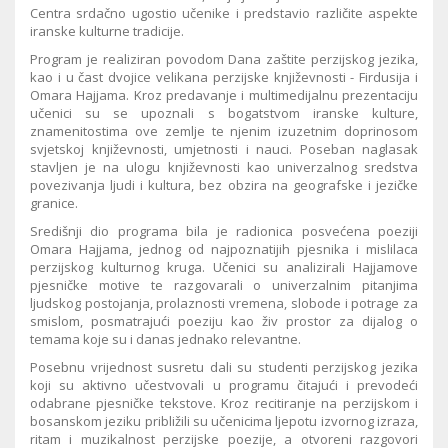
Centra srdačno ugostio učenike i predstavio različite aspekte
iranske kulturne tradicije.
Program je realiziran povodom Dana zaštite perzijskog jezika,
kao i u čast dvojice velikana perzijske književnosti - Firdusija i
Omara Hajjama. Kroz predavanje i multimedijalnu prezentaciju
učenici su se upoznali s bogatstvom iranske kulture,
znamenitostima ove zemlje te njenim izuzetnim doprinosom
svjetskoj književnosti, umjetnosti i nauci. Poseban naglasak
stavljen je na ulogu književnosti kao univerzalnog sredstva
povezivanja ljudi i kultura, bez obzira na geografske i jezičke
granice.
Središnji dio programa bila je radionica posvećena poeziji
Omara Hajjama, jednog od najpoznatijih pjesnika i mislilaca
perzijskog kulturnog kruga. Učenici su analizirali Hajjamove
pjesničke motive te razgovarali o univerzalnim pitanjima
ljudskog postojanja, prolaznosti vremena, slobode i potrage za
smislom, posmatrajući poeziju kao živ prostor za dijalog o
temama koje su i danas jednako relevantne.
Posebnu vrijednost susretu dali su studenti perzijskog jezika
koji su aktivno učestvovali u programu čitajući i prevodeći
odabrane pjesničke tekstove. Kroz recitiranje na perzijskom i
bosanskom jeziku približili su učenicima ljepotu izvornog izraza,
ritam i muzikalnost perzijske poezije, a otvoreni razgovori