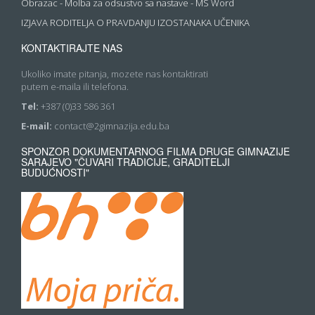
Obrazac - Molba za odsustvo sa nastave - MS Word
IZJAVA RODITELJA O PRAVDANJU IZOSTANAKA UČENIKA
KONTAKTIRAJTE NAS
Ukoliko imate pitanja, mozete nas kontaktirati
putem e-maila ili telefona.
Tel:
+387 (0)33 586 361
E-mail:
contact@2gimnazija.edu.ba
SPONZOR DOKUMENTARNOG FILMA DRUGE GIMNAZIJE
SARAJEVO "ČUVARI TRADICIJE, GRADITELJI
BUDUĆNOSTI"