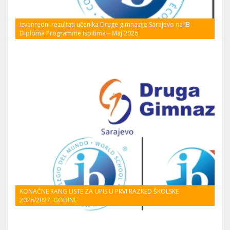
Izvanredni rezultati učenika Druge gimnazije Sarajevo na IB
Diploma Programme ispitima – Maj 2026
KONAČNE RANG LISTE ZA UPIS U PRVI RAZRED ŠKOLSKE
2026/2027. GODINE