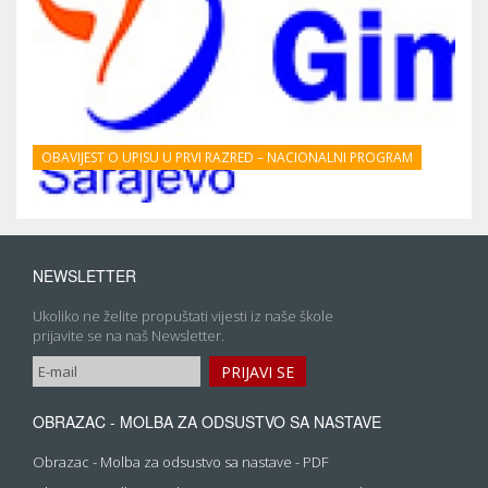
OBAVIJEST O UPISU U PRVI RAZRED – NACIONALNI PROGRAM
NEWSLETTER
Ukoliko ne želite propuštati vijesti iz naše škole
prijavite se na naš Newsletter.
OBRAZAC - MOLBA ZA ODSUSTVO SA NASTAVE
Obrazac - Molba za odsustvo sa nastave - PDF