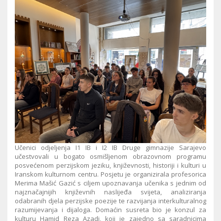
Učenici odjeljenja I1 IB i I2 IB Druge gimnazije Sarajevo
učestvovali u bogato osmišljenom obrazovnom programu
posvećenom perzijskom jeziku, književnosti, historiji i kulturi u
Iranskom kulturnom centru. Posjetu je organizirala profesorica
Merima Mašić Gazić s ciljem upoznavanja učenika s jednim od
najznačajnijih književnih naslijeđa svijeta, analiziranja
odabranih djela perzijske poezije te razvijanja interkulturalnog
razumijevanja i dijaloga. Domaćin susreta bio je konzul za
kulturu Hamid Reza Azadi, koji je zajedno sa saradnicima