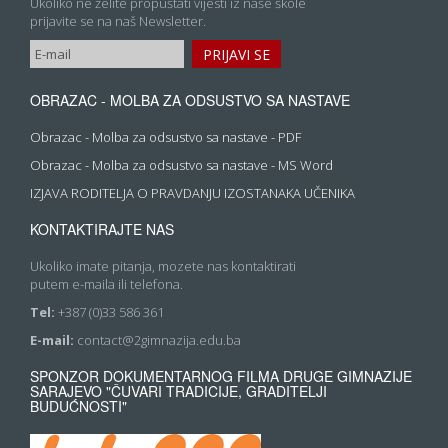
Ukoliko ne želite propuštati vijesti iz naše škole
prijavite se na naš Newsletter.
OBRAZAC - MOLBA ZA ODSUSTVO SA NASTAVE
Obrazac - Molba za odsustvo sa nastave - PDF
Obrazac - Molba za odsustvo sa nastave - MS Word
IZJAVA RODITELJA O PRAVDANJU IZOSTANAKA UČENIKA
KONTAKTIRAJTE NAS
Ukoliko imate pitanja, mozete nas kontaktirati
putem e-maila ili telefona.
Tel:
+387 (0)33 586 361
E-mail:
contact@2gimnazija.edu.ba
SPONZOR DOKUMENTARNOG FILMA DRUGE GIMNAZIJE
SARAJEVO "ČUVARI TRADICIJE, GRADITELJI
BUDUĆNOSTI"