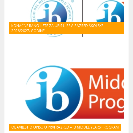
KONAČNE RANG LISTE ZA UPIS U PRVI RAZRED ŠKOLSKE
2026/2027. GODINE
OBAVIJEST O UPISU U PRVI RAZRED – IB MIDDLE YEARS PROGRAM