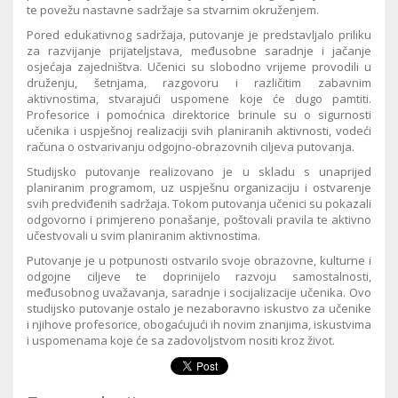
te povežu nastavne sadržaje sa stvarnim okruženjem.
Pored edukativnog sadržaja, putovanje je predstavljalo priliku
za razvijanje prijateljstava, međusobne saradnje i jačanje
osjećaja zajedništva. Učenici su slobodno vrijeme provodili u
druženju, šetnjama, razgovoru i različitim zabavnim
aktivnostima, stvarajući uspomene koje će dugo pamtiti.
Profesorice i pomoćnica direktorice brinule su o sigurnosti
učenika i uspješnoj realizaciji svih planiranih aktivnosti, vodeći
računa o ostvarivanju odgojno-obrazovnih ciljeva putovanja.
Studijsko putovanje realizovano je u skladu s unaprijed
planiranim programom, uz uspješnu organizaciju i ostvarenje
svih predviđenih sadržaja. Tokom putovanja učenici su pokazali
odgovorno i primjereno ponašanje, poštovali pravila te aktivno
učestvovali u svim planiranim aktivnostima.
Putovanje je u potpunosti ostvarilo svoje obrazovne, kulturne i
odgojne ciljeve te doprinijelo razvoju samostalnosti,
međusobnog uvažavanja, saradnje i socijalizacije učenika. Ovo
studijsko putovanje ostalo je nezaboravno iskustvo za učenike
i njihove profesorice, obogaćujući ih novim znanjima, iskustvima
i uspomenama koje će sa zadovoljstvom nositi kroz život.