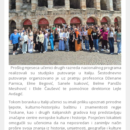
Prošlog mjeseca učenici drugih razreda nacionalnog programa
realizovali su studijsko putovanje u Italiju. Šestodnevno
putovanje organizovano je uz pratnju profesorica Dženane
Parnica, Elme Begović, Sanele Isaković, Belme Pandžo
Mesihović i Elide Čaušević te pomoćnice direktorice Lejle
Avdagić.
Tokom boravka u Italiji učenici su imali priliku upoznati prirodne
ljepote, kulturno-historijsku baštinu i znamenitosti regije
Toskane, kao i drugih italijanskih gradova koji predstavljaju
značajne centre evropske kulture i historije. Posjećeni lokaliteti
omogućili su učenicima da na neposredan i zanimljiv način
prošire svoja znanja iz historije, umjetnosti, geografije i kulture