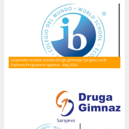
Izvanredni rezultati učenika Druge gimnazije Sarajevo na IB
Diploma Programme ispitima – Maj 2026