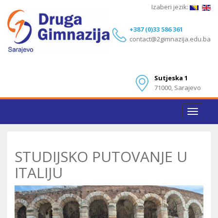
Izaberi jezik:
+387 (0)33 586 361
contact@2gimnazija.edu.ba
Sutjeska 1
71000, Sarajevo
Toggle
navigat
STUDIJSKO PUTOVANJE U
ITALIJU