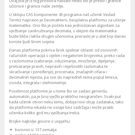
Ovaj put je iz tog prostora nastalo nešto što je prešlo i granice
učionice i granice naše zemlje.
U sklopu CAS komponente IB programa naš učenik Vedad
Termiz napravio je DecimalHero, besplatnu platformu za učenje
matematike. Ono što je počelo kao jednostavan algoritam za
vježbanje zaokruživanja decimala, s idejom da matematika
bude bliža i lakša drugim učenicima, preraslo je u alat koji danas
koriste ljudi širom svijeta.
Danas platforma pokriva širok spektar oblasti: od osnovnih
računskih operacija s cijelim i negativnim brojevima, preko rada
s razlomcima (sabiranje, oduzimanje, množenje, dijeljenje,
pretvaranje pravih, nepravih i mješovitih razlomaka te
skraćivanje i poređenje), procenata, značajnih cifara i
decimalnih mjesta, pa sve do naprednih tema poput limesa,
izvoda, integrala i stehiometrije.
Posebnost platforme je u tome što se zadaci generišu
automatski, pa je broj vježbi praktično neograničen. Svaki put
kada učenik otvori neku temu, dobija novi skup zadataka, tako
da platforma nikada ne ostaje bez sadržaja i može pratiti
učenika koliko god mu vježbanja treba.
Brojke najbolje govore o uspjehu:
korisnici iz 137 zemalja