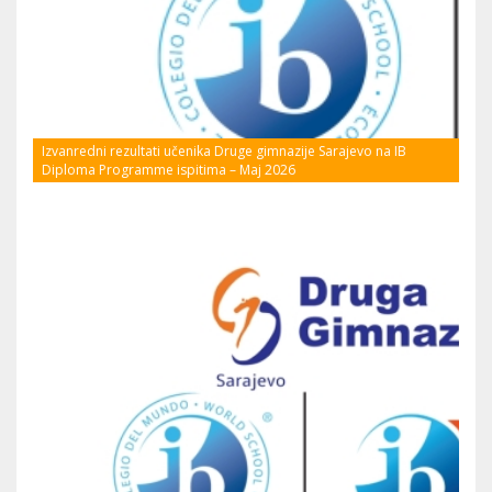
Izvanredni rezultati učenika Druge gimnazije Sarajevo na IB
Diploma Programme ispitima – Maj 2026