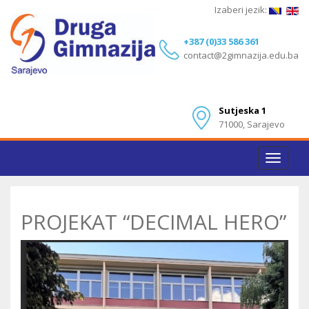
Izaberi jezik:
+387 (0)33 586 361
contact@2gimnazija.edu.ba
Sutjeska 1
71000, Sarajevo
Toggle
navigat
PROJEKAT “DECIMAL HERO”