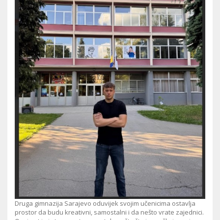
Druga gimnazija Sarajevo oduvijek svojim učenicima ostavlja
prostor da budu kreativni, samostalni i da nešto vrate zajednici.