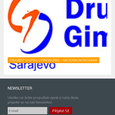
OBAVIJEST O UPISU U PRVI RAZRED – NACIONALNI PROGRAM
NEWSLETTER
Ukoliko ne želite propuštati vijesti iz naše škole
prijavite se na naš Newsletter.