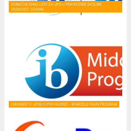
KONAČNE RANG LISTE ZA UPIS U PRVI RAZRED ŠKOLSKE
2026/2027. GODINE
OBAVIJEST O UPISU U PRVI RAZRED – IB MIDDLE YEARS PROGRAM