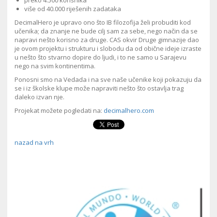
preko 4.500 korisnika
više od 40.000 riješenih zadataka
DecimalHero je upravo ono što IB filozofija želi probuditi kod
učenika; da znanje ne bude cilj sam za sebe, nego način da se
napravi nešto korisno za druge. CAS okvir Druge gimnazije dao
je ovom projektu i strukturu i slobodu da od obične ideje izraste
u nešto što stvarno dopire do ljudi, i to ne samo u Sarajevu
nego na svim kontinentima.
Ponosni smo na Vedada i na sve naše učenike koji pokazuju da
se i iz školske klupe može napraviti nešto što ostavlja trag
daleko izvan nje.
Projekat možete pogledati na:
decimalhero.com
nazad na vrh