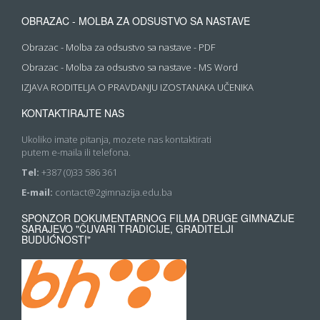
OBRAZAC - MOLBA ZA ODSUSTVO SA NASTAVE
Obrazac - Molba za odsustvo sa nastave - PDF
Obrazac - Molba za odsustvo sa nastave - MS Word
IZJAVA RODITELJA O PRAVDANJU IZOSTANAKA UČENIKA
KONTAKTIRAJTE NAS
Ukoliko imate pitanja, mozete nas kontaktirati
putem e-maila ili telefona.
Tel:
+387 (0)33 586 361
E-mail:
contact@2gimnazija.edu.ba
SPONZOR DOKUMENTARNOG FILMA DRUGE GIMNAZIJE
SARAJEVO "ČUVARI TRADICIJE, GRADITELJI
BUDUĆNOSTI"