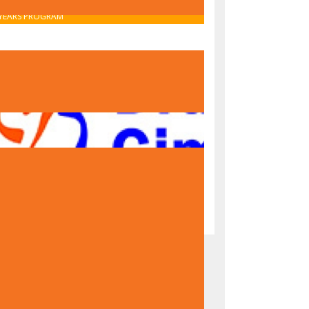
OBAVIJEST O UPISU U PRVI RAZRED – IB MIDDLE
YEARS PROGRAM
OBAVIJEST O UPISU U PRVI RAZRED – NACIONALNI
PROGRAM