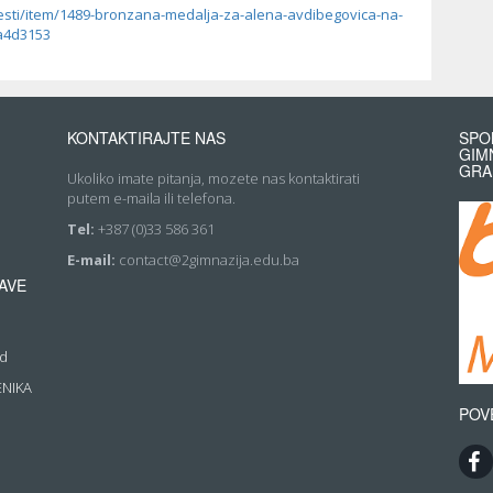
esti/item/1489-bronzana-medalja-za-alena-avdibegovica-na-
1a4d3153
KONTAKTIRAJTE NAS
SPO
GIM
GRA
Ukoliko imate pitanja, mozete nas kontaktirati
putem e-maila ili telefona.
Tel:
+387 (0)33 586 361
E-mail:
contact@2gimnazija.edu.ba
AVE
rd
ENIKA
POV