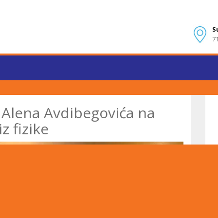
S
7
 Alena Avdibegovića na
z fizike