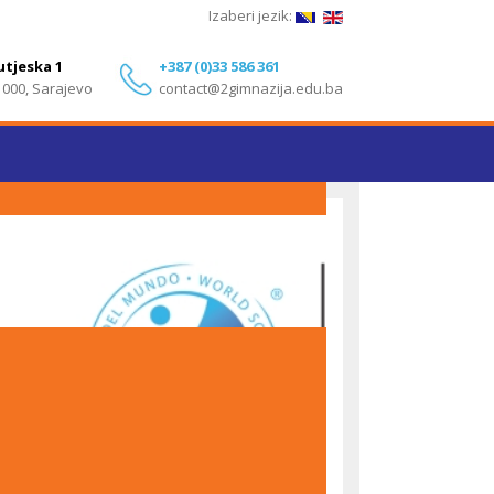
Izaberi jezik:
utjeska 1
+387 (0)33 586 361
1000, Sarajevo
contact@2gimnazija.edu.ba
Izvanredni rezultati učenika Druge gimnazije
Sarajevo na IB Diploma Programme ispitima – Maj
2026