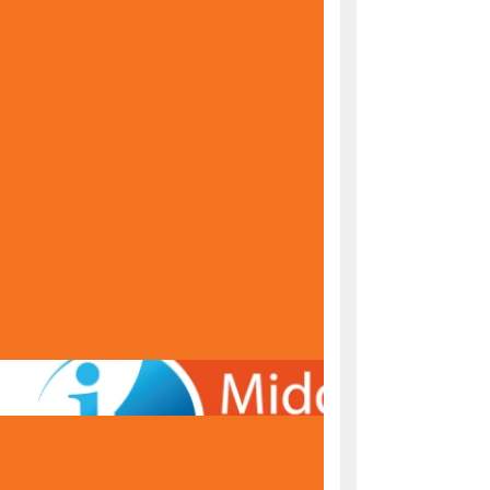
KONAČNE RANG LISTE ZA UPIS U PRVI RAZRED
ŠKOLSKE 2026/2027. GODINE