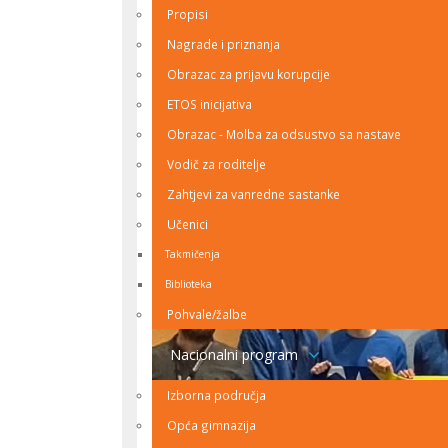
Propisi
Nagrade i priznanja
Obrazac za prijavu korupcije
ETOS inicijativa
Obrazac - Molba za odsustvo sa nastave
Vodič za roditelje
Zahtjevi za vanredne sastanke
Učenici
Takmičenja
Biblioteka
Pohvale/žalbe
Nacionalni program
Izborna područja
Opća gimnazija