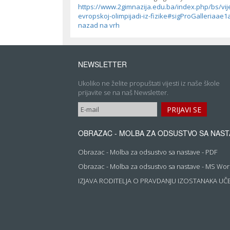
https://www.2gimnazija.edu.ba/index.php/bs/vij
evropskoj-olimpijadi-iz-fizike#sigProGalleriaae
nazad na vrh
NEWSLETTER
Ukoliko ne želite propuštati vijesti iz naše škole
prijavite se na naš Newsletter.
OBRAZAC - MOLBA ZA ODSUSTVO SA NAST
Obrazac - Molba za odsustvo sa nastave - PDF
Obrazac - Molba za odsustvo sa nastave - MS Wo
IZJAVA RODITELJA O PRAVDANJU IZOSTANAKA UČ