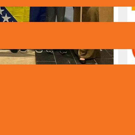
ci Alen Avdibegović i Bakir Širbegović predstavljali Bosnu i
 (EuPhO 2026), koja je održana od 12. do 16. juna u Geteborgu, u