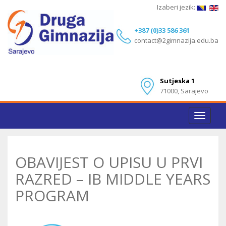
Izaberi jezik:
+387 (0)33 586 361
contact@2gimnazija.edu.ba
Sutjeska 1
71000, Sarajevo
Toggle
navigat
OBAVIJEST O UPISU U PRVI
RAZRED – IB MIDDLE YEARS
PROGRAM