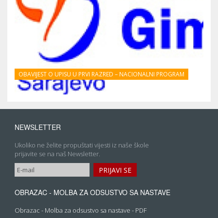
OBAVIJEST O UPISU U PRVI RAZRED – NACIONALNI PROGRAM
NEWSLETTER
Ukoliko ne želite propuštati vijesti iz naše škole
prijavite se na naš Newsletter.
OBRAZAC - MOLBA ZA ODSUSTVO SA NASTAVE
Obrazac - Molba za odsustvo sa nastave - PDF