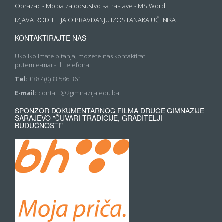
Obrazac - Molba za odsustvo sa nastave - MS Word
IZJAVA RODITELJA O PRAVDANJU IZOSTANAKA UČENIKA
KONTAKTIRAJTE NAS
Ukoliko imate pitanja, mozete nas kontaktirati
putem e-maila ili telefona.
Tel:
+387 (0)33 586 361
E-mail:
contact@2gimnazija.edu.ba
SPONZOR DOKUMENTARNOG FILMA DRUGE GIMNAZIJE
SARAJEVO "ČUVARI TRADICIJE, GRADITELJI
BUDUĆNOSTI"