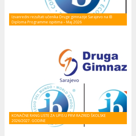
Izvanredni rezultati učenika Druge gimnazije Sarajevo na IB
Diploma Programme ispitima – Maj 2026
KONAČNE RANG LISTE ZA UPIS U PRVI RAZRED ŠKOLSKE
2026/2027. GODINE