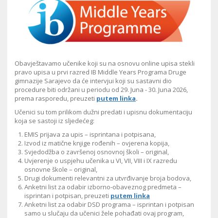
Obavještavamo učenike koji su na osnovu online upisa stekli
pravo upisa u prvi razred IB Middle Years Programa Druge
gimnazije Sarajevo da će intervjui koji su sastavni dio
procedure biti održani u periodu od 29. Juna - 30. Juna 2026,
prema rasporedu, preuzeti
putem linka
.
Učenici su tom prilikom dužni predati i upisnu dokumentaciju
koja se sastoji iz sljedećeg:
EMIS prijava za upis – isprintana i potpisana,
Izvod iz matične knjige rođenih – ovjerena kopija,
Svjedodžba o završenoj osnovnoj školi – original,
Uvjerenje o uspjehu učenika u VI, VII, VIII i IX razredu
osnovne škole – original,
Drugi dokumenti relevantni za utvrđivanje broja bodova,
Anketni list za odabir izborno-obaveznog predmeta –
isprintan i potpisan, preuzeti
putem linka
Anketni list za odabir DSD programa – isprintan i potpisan
samo u slučaju da učenici žele pohađati ovaj program,