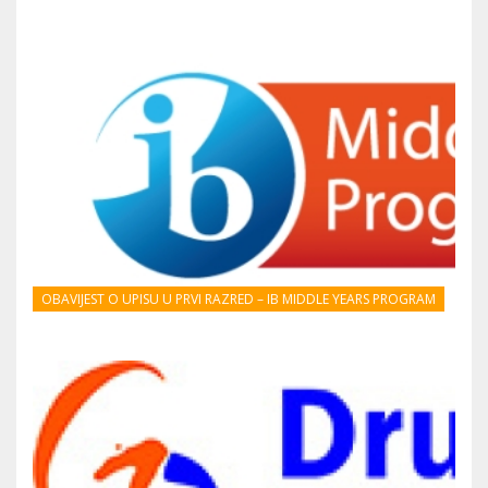
OBAVIJEST O UPISU U PRVI RAZRED – IB MIDDLE YEARS PROGRAM