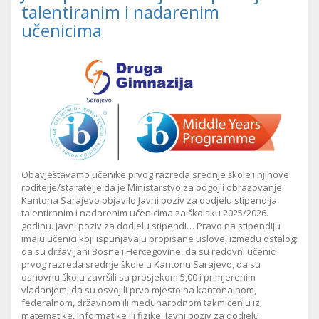
talentiranim i nadarenim
učenicima
Obavještavamo učenike prvog razreda srednje škole i njihove
roditelje/staratelje da je Ministarstvo za odgoj i obrazovanje
Kantona Sarajevo objavilo Javni poziv za dodjelu stipendija
talentiranim i nadarenim učenicima za školsku 2025/2026.
godinu. Javni poziv za dodjelu stipendi… Pravo na stipendiju
imaju učenici koji ispunjavaju propisane uslove, između ostalog:
da su državljani Bosne i Hercegovine, da su redovni učenici
prvog razreda srednje škole u Kantonu Sarajevo, da su
osnovnu školu završili sa prosjekom 5,00 i primjerenim
vladanjem, da su osvojili prvo mjesto na kantonalnom,
federalnom, državnom ili međunarodnom takmičenju iz
matematike, informatike ili fizike. Javni poziv za dodjelu