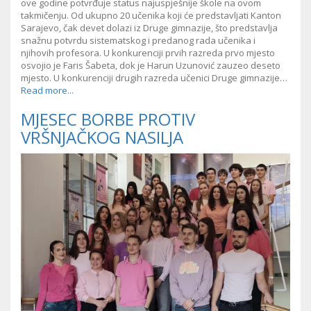
ove godine potvrđuje status najuspješnije škole na ovom
takmičenju. Od ukupno 20 učenika koji će predstavljati Kanton
Sarajevo, čak devet dolazi iz Druge gimnazije, što predstavlja
snažnu potvrdu sistematskog i predanog rada učenika i
njihovih profesora. U konkurenciji prvih razreda prvo mjesto
osvojio je Faris Šabeta, dok je Harun Uzunović zauzeo deseto
mjesto. U konkurenciji drugih razreda učenici Druge gimnazije…
Read more...
MJESEC BORBE PROTIV
VRŠNJAČKOG NASILJA