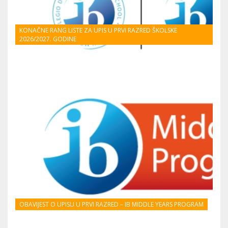
KONAČNE RANG LISTE ZA UPIS U PRVI RAZRED ŠKOLSKE
2026/2027. GODINE
OBAVIJEST O UPISU U PRVI RAZRED – IB MIDDLE YEARS PROGRAM