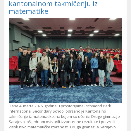
kantonalnom takmičenju iz
matematike
Dana 4. marta 2026. godine u prostorijama Richmond Park
International Secondary School održano je Kantonalno
takmičenje iz matematike, na kojem su učenici Druge gimnazije
Sarajevo još jednom ostvarili izvanredne rezultate i potvrdili
visok nivo matematičke izvrsnosti. Druga gimnazija Sarajevo i