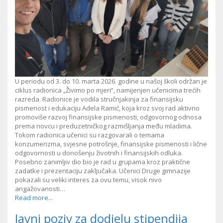
U periodu od 3. do 10. marta 2026. godine u našoj školi održan je
ciklus radionica „Živimo po mjeri“, namijenjen učenicima trećih
razreda. Radionice je vodila stručnjakinja za finansijsku
pismenost i edukaciju Adela Ramić, koja kroz svoj rad aktivno
promoviše razvoj finansijske pismenosti, odgovornog odnosa
prema novcu i preduzetničkog razmišljanja među mladima.
Tokom radionica učenici su razgovarali o temama
konzumerizma, svjesne potrošnje, finansijske pismenosti i lične
odgovornosti u donošenju životnih i finansijskih odluka.
Posebno zanimljiv dio bio je rad u grupama kroz praktične
zadatke i prezentaciju zaključaka. Učenici Druge gimnazije
pokazali su veliki interes za ovu temu, visok nivo
angažovanosti…
Read more...
Javni poziv za dodjelu stipendija