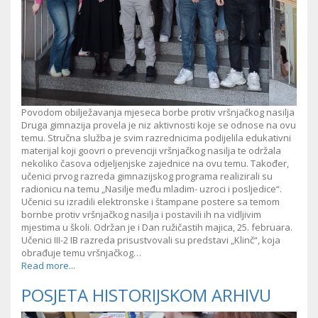
Povodom obilježavanja mjeseca borbe protiv vršnjačkog nasilja
Druga gimnazija provela je niz aktivnosti koje se odnose na ovu
temu. Stručna služba je svim razrednicima podijelila edukativni
materijal koji goovri o prevenciji vršnjačkog nasilja te održala
nekoliko časova odjeljenjske zajednice na ovu temu. Također,
učenici prvog razreda gimnazijskog programa realizirali su
radionicu na temu „Nasilje među mladim- uzroci i posljedice“.
Učenici su izradili elektronske i štampane postere sa temom
bornbe protiv vršnjačkog nasilja i postavili ih na vidljivim
mjestima u školi. Održan je i Dan ružičastih majica, 25. februara.
Učenici III-2 IB razreda prisustvovali su predstavi „Klinč“, koja
obrađuje temu vršnjačkog…
Read more...
POSJETA HISTORIJSKOM ARHIVU