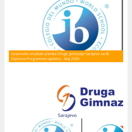
Izvanredni rezultati učenika Druge gimnazije Sarajevo na IB
Diploma Programme ispitima – Maj 2026