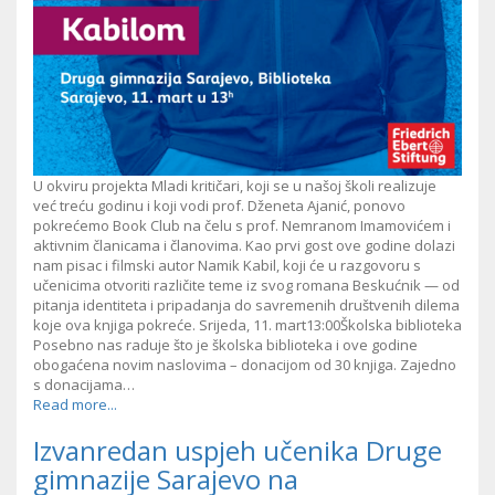
U okviru projekta Mladi kritičari, koji se u našoj školi realizuje
već treću godinu i koji vodi prof. Dženeta Ajanić, ponovo
pokrećemo Book Club na čelu s prof. Nemranom Imamovićem i
aktivnim članicama i članovima. Kao prvi gost ove godine dolazi
nam pisac i filmski autor Namik Kabil, koji će u razgovoru s
učenicima otvoriti različite teme iz svog romana Beskućnik — od
pitanja identiteta i pripadanja do savremenih društvenih dilema
koje ova knjiga pokreće. Srijeda, 11. mart13:00Školska biblioteka
Posebno nas raduje što je školska biblioteka i ove godine
obogaćena novim naslovima – donacijom od 30 knjiga. Zajedno
s donacijama…
Read more...
Izvanredan uspjeh učenika Druge
gimnazije Sarajevo na