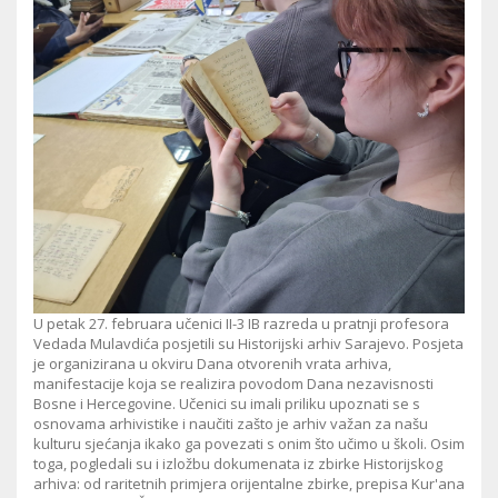
U petak 27. februara učenici II-3 IB razreda u pratnji profesora
Vedada Mulavdića posjetili su Historijski arhiv Sarajevo. Posjeta
je organizirana u okviru Dana otvorenih vrata arhiva,
manifestacije koja se realizira povodom Dana nezavisnosti
Bosne i Hercegovine. Učenici su imali priliku upoznati se s
osnovama arhivistike i naučiti zašto je arhiv važan za našu
kulturu sjećanja ikako ga povezati s onim što učimo u školi. Osim
toga, pogledali su i izložbu dokumenata iz zbirke Historijskog
arhiva: od raritetnih primjera orijentalne zbirke, prepisa Kur'ana