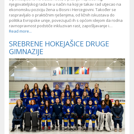
njegovateljskog rada te u način na koji je takav rad utjecao na
ekonomsku poziciju žena u Bosni i Hercegovini. Također se
raspravljalo o praktičnim rješenjima, od ličnih iskustava do
politika Evropske unije, povezujući ih s općom idejom da rodna
ravnopravnost podstiče inkluzivan rast, zapošljavanje i…
Read more...
SREBRENE HOKEJAŠICE DRUGE
GIMNAZIJE