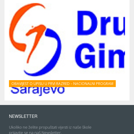
OBAVIJEST O UPISU U PRVI RAZRED – NACIONALNI PROGRAM
NEWSLETTER
Ukoliko ne želite propuštati vijesti iz naše škole
prijavite se na naš Newsletter.