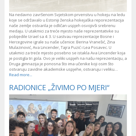
Na nedavno završenom Svjetskom prvenstvu u hokeju na ledu
koje se održavalo u Estoniji ženska hokejaška reporezentacija
naše zemlje ostvarila je odličan uspjeh osvojivši srebrenu
medaju. U utakmici za treće mjesto naše reprezentativke su
pobijedile Izrael sa 4: 3. U sastvau reprezentacije Bosne i
Hercegovine igrale su naše učenice: Berina Vranešić, Zina
Mulazinović, Ava Lincender, Tajra Puzić i Lea Posavec. U
utakmici za treće mjesto posebno se istakla Ava Lincender koja
je postigla tri gola. Ovo je veliki uspjeh na našu reprezentaciju, a
Druga gimnazija je ponosna što ima učenike koji osim što
ostvaruju zavidne akademske uspjehe, ostvaruju i veliku…
Read more...
RADIONICE „ŽIVIMO PO MJERI“