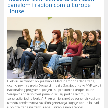
panelom i radionicom u Europe
House
U okviru aktivnosti obilježavanja Međunarodnog dana žena,
učenici prvih razreda Druge gimnazije Sarajevo, kako MYP tako i
nacionalnog programa, posjetili su prostorije Europe House
Sarajevo i prisustvovali panel-diskusiji pod nazivom „Tri
generacije, jedna borba“. Program je započeo panel-diskusijom
između predstavnica različitih generacija, koja je ponudila uvid
u položaj žena na tržištu rada, u pitanje neplaćenog