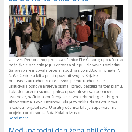
U okviru Personalnog projekta učenice Elle Čakar grupa učenika
naše škole posjetila je JU Centar za slijepu i slabovidu omladinu
Sarajevo i realizovala program pod nazivom „Budi mi prijatelj“.
Naši učenici su bili u prilici upoznati svoje vršnjake i
prisustvovati radionici o Brajevom pismu. Radionica je
uključivala osnove Brajeva pisma i izradu čestitiki na tom pismu.
Također, učenici su imali priliku upoznati se i sa radom ove
ustanove, načinima korištenja asistivne tehnnologije i drugim
aktivnostima u ovoj ustanovi. Bila je to prilika da steknu nova
iskustva i prijateljstva. U pratnji učenika bila je supervizor na
projektu profesorica Aida Kalaba-Musić.
Read more...
Međunarodni dan žena obilježen