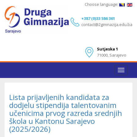
Choose language:
+387 (0)33 586 361
contact@2gimnazija.edu.ba
Sutjeska 1
71000, Sarajevo
Toggle
navigat
Lista prijavljenih kandidata za
dodjelu stipendija talentovanim
učenicima prvog razreda srednjih
škola u Kantonu Sarajevo
(2025/2026)