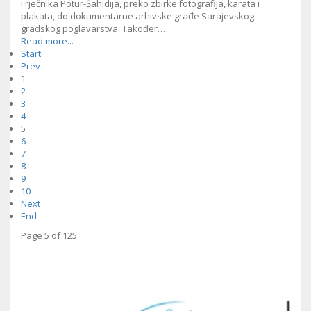
i rječnika Potur-Šahidija, preko zbirke fotografija, karata i
plakata, do dokumentarne arhivske građe Sarajevskog
gradskog poglavarstva. Također…
Read more...
Start
Prev
1
2
3
4
5
6
7
8
9
10
Next
End
Page 5 of 125