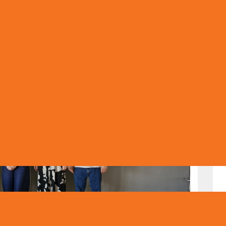
azrede za školsku 2025/2026. godinu. Klikom na link možete
B MYP I-3 IB MYP
BRAZOVNI PROCES