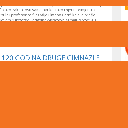
, pored rada u nastavi, nastavljali izučavanje predmeta koji
i kako zakonitosti same nauke, tako i njenu primjenu u
la i profesorica filozofije Elmana Cerić, koja je prošle
vom "Filozofski i odgojno-obrazovni temelji filozofije s
anjen na Filozofskom fakultetu u Zagrebu i rezultat je
e je ukazalo na krizu u obrazovanju izazvanu njegovom
izacijom, te ponudilo neke alternativne odgojno-obrazovne
A 120 GODINA DRUGE GIMNAZIJE