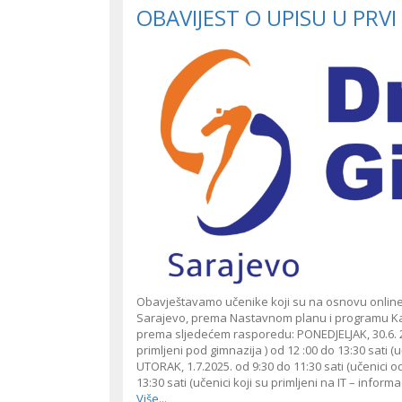
OBAVIJEST O UPISU U PRV
Obavještavamo učenike koji su na osnovu online 
Sarajevo, prema Nastavnom planu i programu Ka
prema sljedećem rasporedu: PONEDJELJAK, 30.6. 202
primljeni pod gimnazija ) od 12 :00 do 13:30 sati (
UTORAK, 1.7.2025. od 9:30 do 11:30 sati (učenici o
13:30 sati (učenici koji su primljeni na IT – infor
Više...