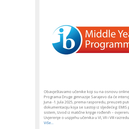
Obavještavamo učenike koji su na osnovu online 
Programa Druge gimnazije Sarajevo da će intervjui
Juna -1. Jula 2025, prema rasporedu, preuzeti put
dokumentaciju koja se sastoji iz sljedećeg: EMIS 
sistem, Izvod iz matične knjige rođenih – ovjeren
Uvjerenje o uspjehu učenika u VI, VII i VIII razre
Više...