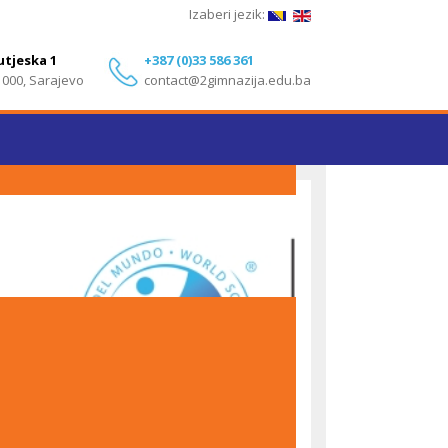
Izaberi jezik:
utjeska 1
+387 (0)33 586 361
1000, Sarajevo
contact@2gimnazija.edu.ba
Izvanredni rezultati učenika Druge gimnazije
Sarajevo na IB Diploma Programme ispitima – Maj
2026