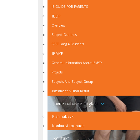
IB GUIDE FOR PARENTS
IBDP
Overview
Subject Outlines
SSST Lang A Students
IBMYP
General Information About IBMYP
Projects
Subjects And Subject Group
Assessment & Final Result
Javne nabavke i oglasi
Plan nabavki
Konkursi i ponude
Kontakt