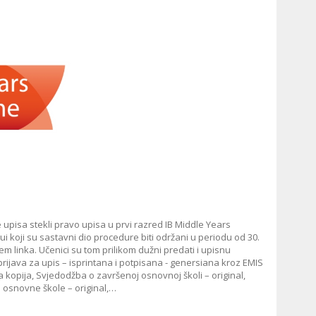
upisa stekli pravo upisa u prvi razred IB Middle Years
 koji su sastavni dio procedure biti održani u periodu od 30.
em linka. Učenici su tom prilikom dužni predati i upisnu
prijava za upis – isprintana i potpisana - genersiana kroz EMIS
a kopija, Svjedodžba o završenoj osnovnoj školi – original,
du osnovne škole – original,…