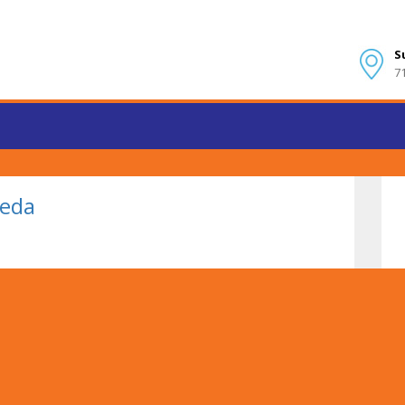
S
7
reda