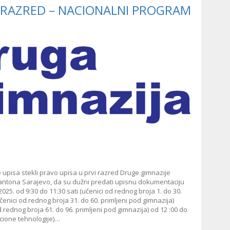
I RAZRED – NACIONALNI PROGRAM
upisa stekli pravo upisa u prvi razred Druge gimnazije
ntona Sarajevo, da su dužni predati upisnu dokumentaciju
5. od 9:30 do 11:30 sati (učenici od rednog broja 1. do 30.
učenici od rednog broja 31. do 60. primljeni pod gimnazija)
d rednog broja 61. do 96. primljeni pod gimnazija) od 12 :00 do
macione tehnologije)…