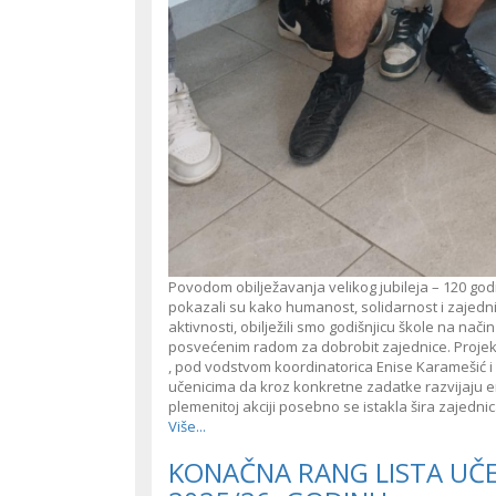
Povodom obilježavanja velikog jubileja – 120 god
pokazali su kako humanost, solidarnost i zajedni
aktivnosti, obilježili smo godišnjicu škole na nači
posvećenim radom za dobrobit zajednice. Projeka
, pod vodstvom koordinatorica Enise Karamešić i 
učenicima da kroz konkretne zadatke razvijaju emp
plemenitoj akciji posebno se istakla šira zajedn
Više...
KONAČNA RANG LISTA UČE