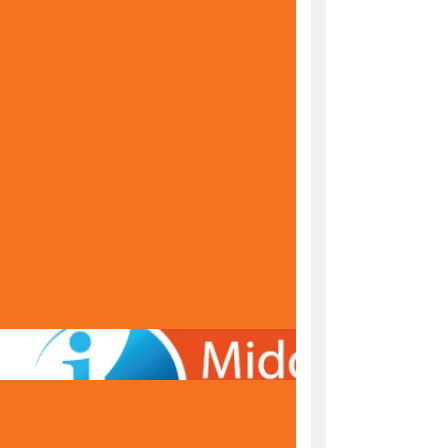
KONAČNE RANG LISTE ZA UPIS U PRVI RAZRED
ŠKOLSKE 2026/2027. GODINE