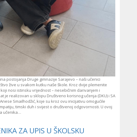
ina postojanja Druge gimnazije Sarajevo – naši učenici
štvo žive u svakom kutku naše škole. Kroz dvije plemenite
n koji nosi istinsku vrijednost – nesebičnim darivanjem i
t je realizovan u sklopu Društveno korisnog učenja (DKU) i SA
Anese Smailhodžić, koje su kroz ovu inicijativu omogućile
atiju, timski duh i svijest o društvenoj odgovornosti. U ovoj
ica učenika…
NIKA ZA UPIS U ŠKOLSKU