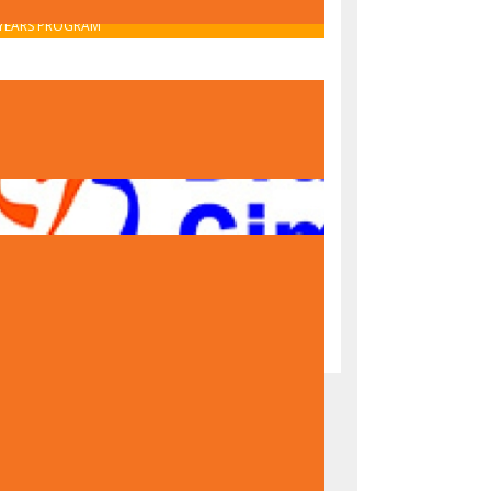
OBAVIJEST O UPISU U PRVI RAZRED – IB MIDDLE
YEARS PROGRAM
OBAVIJEST O UPISU U PRVI RAZRED – NACIONALNI
PROGRAM